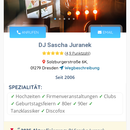
ANRUFEN
EMAIL
DJ Sascha Juranek
(
4,9 Punktzahl
)
Salzburgerstraße 6K,
01279 Dresden
Wegbeschreibung
Seit 2006
SPEZIALITÄT:
✓
Hochzeiten
✓
Firmenveranstaltungen
✓
Clubs
✓
Geburtstagsfeiern
✓
80er
✓
90er
✓
Tanzklassiker
✓
Discofox
“