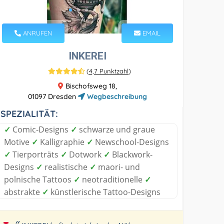
ANRUFEN
EMAIL
INKEREI
(
4,7 Punktzahl
)
Bischofsweg 18,
01097 Dresden
Wegbeschreibung
SPEZIALITÄT:
✓
Comic-Designs
✓
schwarze und graue
Motive
✓
Kalligraphie
✓
Newschool-Designs
✓
Tierporträts
✓
Dotwork
✓
Blackwork-
Designs
✓
realistische
✓
maori- und
polnische Tattoos
✓
neotraditionelle
✓
abstrakte
✓
künstlerische Tattoo-Designs