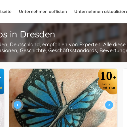
tseite
Unternehmen auflisten
Unternehmen aktualisier
os in Dresden
sden, Deutschland, empfohlen von Experten. Alle dies
nsionen, Geschichte, Geschäftsstandards, Bewertungen
10
+
+
Jahre
R
auf
TBR