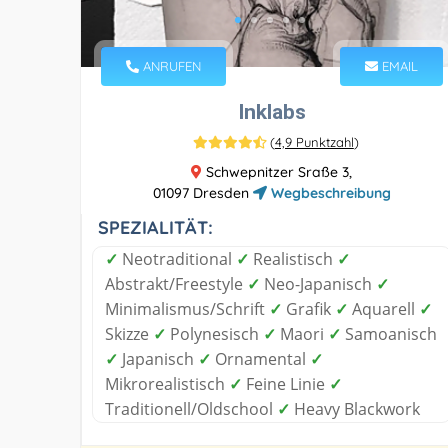
ANRUFEN
EMAIL
Inklabs
(
4,9 Punktzahl
)
Schwepnitzer Sraße 3,
01097 Dresden
Wegbeschreibung
SPEZIALITÄT:
✓
Neotraditional
✓
Realistisch
✓
Abstrakt/Freestyle
✓
Neo-Japanisch
✓
Minimalismus/Schrift
✓
Grafik
✓
Aquarell
✓
Skizze
✓
Polynesisch
✓
Maori
✓
Samoanisch
✓
Japanisch
✓
Ornamental
✓
Mikrorealistisch
✓
Feine Linie
✓
Traditionell/Oldschool
✓
Heavy Blackwork