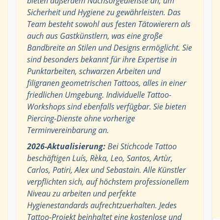
bieten außerdem Nachsorgedienste an, um
Sicherheit und Hygiene zu gewährleisten. Das
Team besteht sowohl aus festen Tätowierern als
auch aus Gastkünstlern, was eine große
Bandbreite an Stilen und Designs ermöglicht. Sie
sind besonders bekannt für ihre Expertise in
Punktarbeiten, schwarzen Arbeiten und
filigranen geometrischen Tattoos, alles in einer
friedlichen Umgebung. Individuelle Tattoo-
Workshops sind ebenfalls verfügbar. Sie bieten
Piercing-Dienste ohne vorherige
Terminvereinbarung an.
2026-Aktualisierung:
Bei Stichcode Tattoo
beschäftigen Luís, Rèka, Leo, Santos, Artùr,
Carlos, Patiri, Alex und Sebastain. Alle Künstler
verpflichten sich, auf höchstem professionellem
Niveau zu arbeiten und perfekte
Hygienestandards aufrechtzuerhalten. Jedes
Tattoo-Projekt beinhaltet eine kostenlose und