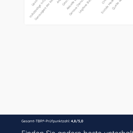
Gesamt-TBR®-Prüfpunktzahl:
4,8/5,0
Finden Sie andere beste unterha