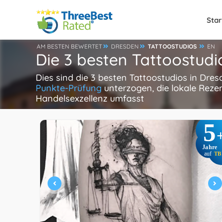
Star
AM BESTEN BEWERTET
DRESDEN
TATTOOSTUDIOS
EN
Die 3 besten Tattoostudi
Dies sind die 3 besten Tattoostudios in Dre
Punkte-Prüfung
unterzogen, die lokale Reze
Handelsexzellenz umfasst
5
Jahre
auf
TB