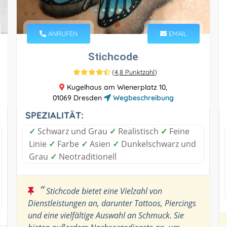
ANRUFEN
EMAIL
Stichcode
(
4,8 Punktzahl
)
Kugelhaus am Wienerplatz 10,
01069 Dresden
Wegbeschreibung
SPEZIALITÄT:
✓
Schwarz und Grau
✓
Realistisch
✓
Feine
Linie
✓
Farbe
✓
Asien
✓
Dunkelschwarz und
Grau
✓
Neotraditionell
“
Stichcode bietet eine Vielzahl von
Dienstleistungen an, darunter Tattoos, Piercings
und eine vielfältige Auswahl an Schmuck. Sie