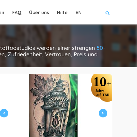
en
FAQ
Über uns
Hilfe
EN
e tattoostudios werden einer strengen
50-
, Zufriedenheit, Vertrauen, Preis und
10
+
Jahre
auf
TBR