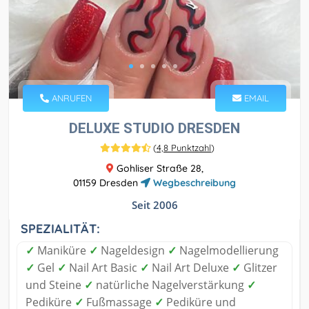
ANRUFEN
EMAIL
DELUXE STUDIO DRESDEN
(
4,8 Punktzahl
)
Gohliser Straße 28,
01159 Dresden
Wegbeschreibung
Seit 2006
SPEZIALITÄT:
✓
Maniküre
✓
Nageldesign
✓
Nagelmodellierung
✓
Gel
✓
Nail Art Basic
✓
Nail Art Deluxe
✓
Glitzer
und Steine
✓
natürliche Nagelverstärkung
✓
Pediküre
✓
Fußmassage
✓
Pediküre und