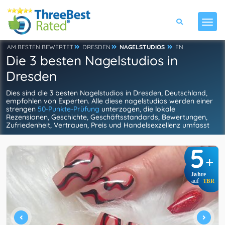
AM BESTEN BEWERTET
DRESDEN
NAGELSTUDIOS
EN
Die 3 besten Nagelstudios in
Dresden
Dies sind die 3 besten Nagelstudios in Dresden, Deutschland,
empfohlen von Experten. Alle diese nagelstudios werden einer
strengen
50-Punkte-Prüfung
unterzogen, die lokale
Rezensionen, Geschichte, Geschäftsstandards, Bewertungen,
Zufriedenheit, Vertrauen, Preis und Handelsexzellenz umfasst
5
+
Jahre
auf
TBR