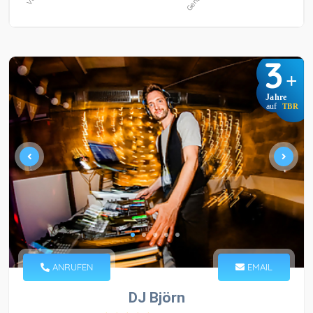
3
+
Jahre
auf
TBR
ANRUFEN
EMAIL
DJ Björn