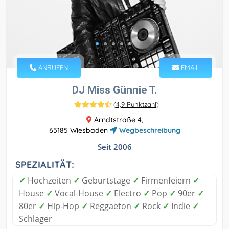
ANRUFEN
EMAIL
DJ Miss Günnie T.
(
4,9 Punktzahl
)
Arndtstraße 4,
65185 Wiesbaden
Wegbeschreibung
Seit 2006
SPEZIALITÄT:
✓
Hochzeiten
✓
Geburtstage
✓
Firmenfeiern
✓
House
✓
Vocal-House
✓
Electro
✓
Pop
✓
90er
✓
80er
✓
Hip-Hop
✓
Reggaeton
✓
Rock
✓
Indie
✓
Schlager