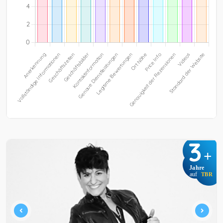
3
+
Jahre
auf
TBR