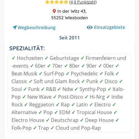
(
4,9 Punktzahl
)
In der Witz 43,
55252 Wiesbaden
Einsatzgebiete
Wegbeschreibung
Seit 2011
SPEZIALITÄT:
✓
Hochzeiten
✓
Geburtstage
✓
Firmenfeiern und
-events
✓
60er
✓
70er
✓
80er
✓
90er
✓
00er
✓
Beat-Musik
✓
Surf-Pop
✓
Psychedelic
✓
Folk
✓
Classic
✓
Soft und Glam Rock
✓
Punk
✓
Disco
✓
Soul
✓
Funk
✓
R&B
✓
Ndw
✓
Synthy-Pop
✓
Italo-
Pop
✓
New Wave
✓
Post-Disco
✓
Hi-Nrg
✓
Indie
Rock
✓
Reggaeton
✓
Rap
✓
Latin
✓
Electro
✓
Alternative
✓
Pop
✓
EDM
✓
Tropical House
✓
Electro House
✓
Deutschrap
✓
Deep House
✓
Folk-Pop
✓
Trap
✓
Cloud und Pop-Rap