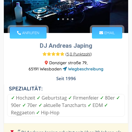
ANRUFEN
EMAIL
DJ Andreas Japing
(
5,0 Punktzahl
)
Danziger straße 79,
65191 Wiesbaden
Wegbeschreibung
Seit 1996
SPEZIALITÄT:
✓
Hochzeit
✓
Geburtstag
✓
Firmenfeier
✓
80er
✓
90er
✓
70er
✓
aktuelle Tanzcharts
✓
EDM
✓
Reggaeton
✓
Hip-Hop
“