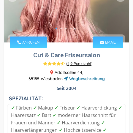
ANRUFEN
EMAIL
Cut & Care Friseursalon
(
4,9 Punktzahl
)
Adolfsallee 44,
65185 Wiesbaden
Wegbeschreibung
Seit 2004
SPEZIALITÄT:
✓
Färben
✓
Makup
✓
Friseur
✓
Haarverdickung
✓
Haarersatz
✓
Bart
✓
moderner Haarschnitt für
Frauen und Männer
✓
Haarverdichtung
✓
Haarverlängerungen
✓
Hochzeitsservice
✓