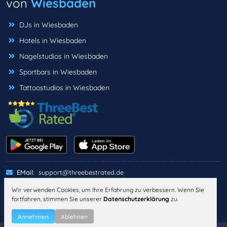
von
Wiesbaden
DJs in Wiesbaden
Hotels in Wiesbaden
Nagelstudios in Wiesbaden
Sportbars in Wiesbaden
Tattoostudios in Wiesbaden
EMail:
support@threebestrated.de
Wir verwenden Cookies, um Ihre Erfahrung zu verbessern. Wenn Sie
fortfahren, stimmen Sie unserer
Datenschutzerklärung
zu.
IMPRESSUM
DATENSCHUTZ
ALLGEMEINE GESCHÄFTSBEDINGUNGEN
Annehmen
Ablehnen