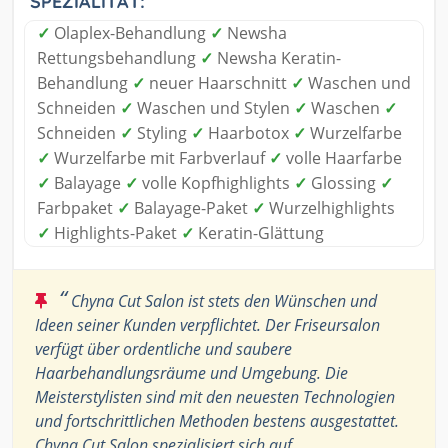
SPEZIALITÄT:
✓
Olaplex-Behandlung
✓
Newsha
Rettungsbehandlung
✓
Newsha Keratin-
Behandlung
✓
neuer Haarschnitt
✓
Waschen und
Schneiden
✓
Waschen und Stylen
✓
Waschen
✓
Schneiden
✓
Styling
✓
Haarbotox
✓
Wurzelfarbe
✓
Wurzelfarbe mit Farbverlauf
✓
volle Haarfarbe
✓
Balayage
✓
volle Kopfhighlights
✓
Glossing
✓
Farbpaket
✓
Balayage-Paket
✓
Wurzelhighlights
✓
Highlights-Paket
✓
Keratin-Glättung
“
Chyna Cut Salon ist stets den Wünschen und
Ideen seiner Kunden verpflichtet. Der Friseursalon
verfügt über ordentliche und saubere
Haarbehandlungsräume und Umgebung. Die
Meisterstylisten sind mit den neuesten Technologien
und fortschrittlichen Methoden bestens ausgestattet.
Chyna Cut Salon spezialisiert sich auf