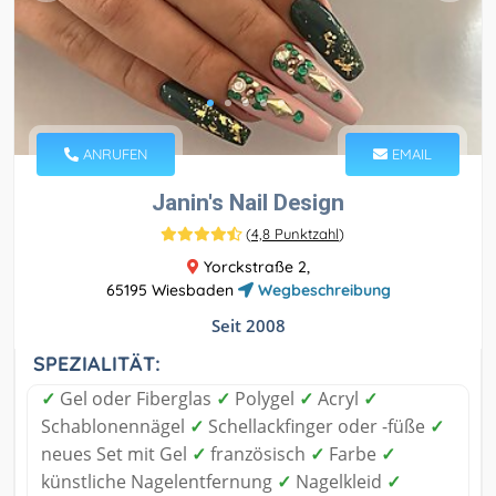
ANRUFEN
EMAIL
Janin's Nail Design
(
4,8 Punktzahl
)
Yorckstraße 2,
65195 Wiesbaden
Wegbeschreibung
Seit 2008
SPEZIALITÄT:
✓
Gel oder Fiberglas
✓
Polygel
✓
Acryl
✓
Schablonennägel
✓
Schellackfinger oder -füße
✓
neues Set mit Gel
✓
französisch
✓
Farbe
✓
künstliche Nagelentfernung
✓
Nagelkleid
✓