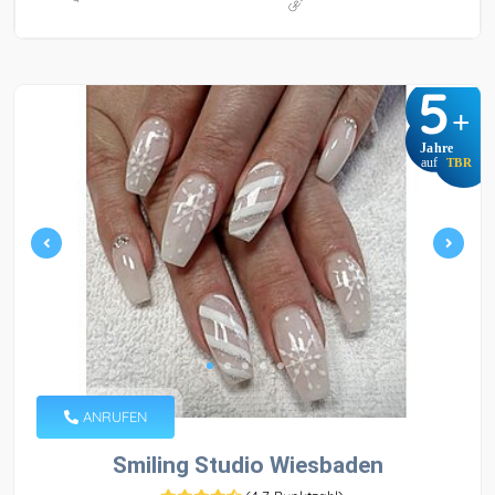
5
+
Jahre
auf
TBR
ANRUFEN
Smiling Studio Wiesbaden