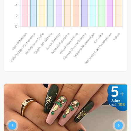
5
+
Jahre
auf
TBR