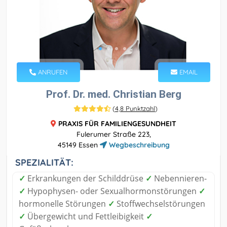
ANRUFEN
EMAIL
Prof. Dr. med. Christian Berg
(
4,8 Punktzahl
)
PRAXIS FÜR FAMILIENGESUNDHEIT
Fulerumer Straße 223,
45149 Essen
Wegbeschreibung
SPEZIALITÄT:
✓
Erkrankungen der Schilddrüse
✓
Nebennieren-
✓
Hypophysen- oder Sexualhormonstörungen
✓
hormonelle Störungen
✓
Stoffwechselstörungen
✓
Übergewicht und Fettleibigkeit
✓