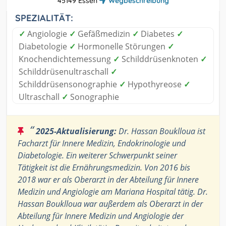
45149 Essen
Wegbeschreibung
SPEZIALITÄT:
✓
Angiologie
✓
Gefäßmedizin
✓
Diabetes
✓
Diabetologie
✓
Hormonelle Störungen
✓
Knochendichtemessung
✓
Schilddrüsenknoten
✓
Schilddrüsenultraschall
✓
Schilddrüsensonographie
✓
Hypothyreose
✓
Ultraschall
✓
Sonographie
“
2025-Aktualisierung:
Dr. Hassan Bouklloua ist
Facharzt für Innere Medizin, Endokrinologie und
Diabetologie. Ein weiterer Schwerpunkt seiner
Tätigkeit ist die Ernährungsmedizin. Von 2016 bis
2018 war er als Oberarzt in der Abteilung für Innere
Medizin und Angiologie am Mariana Hospital tätig. Dr.
Hassan Bouklloua war außerdem als Oberarzt in der
Abteilung für Innere Medizin und Angiologie der