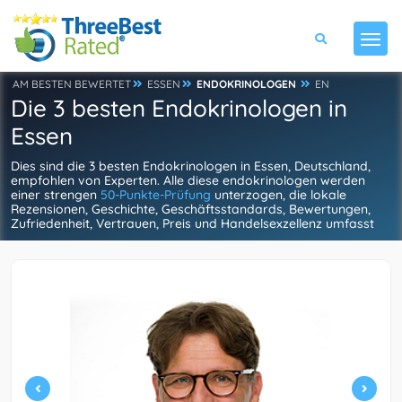
AM BESTEN BEWERTET
ESSEN
ENDOKRINOLOGEN
EN
Die 3 besten Endokrinologen in
Essen
Dies sind die 3 besten Endokrinologen in Essen, Deutschland,
empfohlen von Experten. Alle diese endokrinologen werden
einer strengen
50-Punkte-Prüfung
unterzogen, die lokale
Rezensionen, Geschichte, Geschäftsstandards, Bewertungen,
Zufriedenheit, Vertrauen, Preis und Handelsexzellenz umfasst