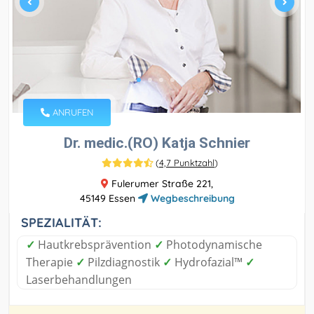
ANRUFEN
Dr. medic.(RO) Katja Schnier
(
4,7 Punktzahl
)
Fulerumer Straße 221,
45149 Essen
Wegbeschreibung
SPEZIALITÄT:
✓
Hautkrebsprävention
✓
Photodynamische
Therapie
✓
Pilzdiagnostik
✓
Hydrofazial™
✓
Laserbehandlungen