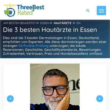
AM BESTEN BEWERTET
ESSEN
HAUTÄRZTE
EN
Die 3 besten Hautärzte in Essen
Dies sind die 3 besten Dermatologen in Essen, Deutschland,
empfohlen von Experten. Alle diese dermatologen werden einer
strengen
50-Punkte-Prüfung
unterzogen, die lokale
Rezensionen, Geschichte, Geschäftsstandards, Bewertungen,
Zufriedenheit, Vertrauen, Preis und Handelsexzellenz umfasst