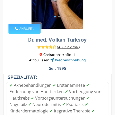
ANRUFEN
Dr. med. Volkan Türksoy
(
4,8 Punktzahl
)
Christophstraße 11,
45130 Essen
Wegbeschreibung
Seit 1995
SPEZIALITÄT:
✓
Aknebehandlungen
✓
Erstanamnese
✓
Entfernung von Hautflecken
✓
Vorbeugung von
Hautkrebs
✓
Vorsorgeuntersuchungen
✓
Nagelpilz
✓
Neurodermitis
✓
Psoriasis
✓
Kinderdermatologie
✓
itegrative Therapie
✓