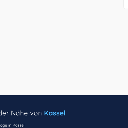
n der Nähe von
Kassel
oge in Kassel