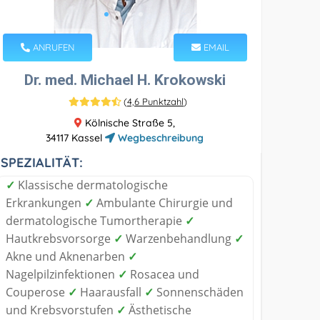
ANRUFEN
EMAIL
Dr. med. Michael H. Krokowski
(
4,6 Punktzahl
)
Kölnische Straße 5,
34117 Kassel
Wegbeschreibung
SPEZIALITÄT:
✓
Klassische dermatologische
Erkrankungen
✓
Ambulante Chirurgie und
dermatologische Tumortherapie
✓
Hautkrebsvorsorge
✓
Warzenbehandlung
✓
Akne und Aknenarben
✓
Nagelpilzinfektionen
✓
Rosacea und
Couperose
✓
Haarausfall
✓
Sonnenschäden
und Krebsvorstufen
✓
Ästhetische