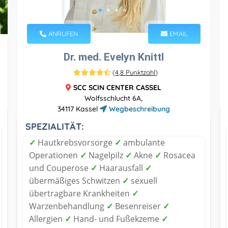
ANRUFEN
EMAIL
Dr. med. Evelyn Knittl
(
4,8 Punktzahl
)
SCC SCIN CENTER CASSEL
Wolfsschlucht 6A,
34117 Kassel
Wegbeschreibung
SPEZIALITÄT:
✓
Hautkrebsvorsorge
✓
ambulante
Operationen
✓
Nagelpilz
✓
Akne
✓
Rosacea
und Couperose
✓
Haarausfall
✓
übermäßiges Schwitzen
✓
sexuell
übertragbare Krankheiten
✓
Warzenbehandlung
✓
Besenreiser
✓
Allergien
✓
Hand- und Fußekzeme
✓