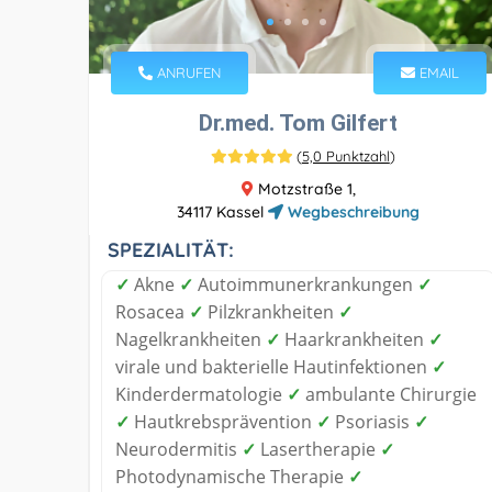
ANRUFEN
EMAIL
Dr.med. Tom Gilfert
(
5,0 Punktzahl
)
Motzstraße 1,
34117 Kassel
Wegbeschreibung
SPEZIALITÄT:
✓
Akne
✓
Autoimmunerkrankungen
✓
Rosacea
✓
Pilzkrankheiten
✓
Nagelkrankheiten
✓
Haarkrankheiten
✓
virale und bakterielle Hautinfektionen
✓
Kinderdermatologie
✓
ambulante Chirurgie
✓
Hautkrebsprävention
✓
Psoriasis
✓
Neurodermitis
✓
Lasertherapie
✓
Photodynamische Therapie
✓