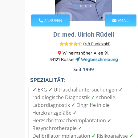
ANRUFEN
EMAIL
Dr. med. Ulrich Rüdell
(
4,8 Punktzahl
)
Wilhelmshöher Allee 91,
34121 Kassel
Wegbeschreibung
Seit 1999
SPEZIALITÄT:
✓
EKG
✓
Ultraschalluntersuchungen
✓
radiologische Diagnostik
✓
schnelle
Labordiagnostik
✓
Eingriffe in die
Herzkranzgefäße
✓
Herzschrittmacherimplantation
✓
Resynchrotherapie
✓
Defibrillatorimplantation
✓
Risikoanalyse
✓