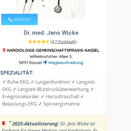
ANRUFEN
Dr. med. Jens Wicke
(
4,7 Punktzahl
)
KARDIOLOGIE-GEMEINSCHAFTSPRAXIS-KASSEL
Wilhelmshöher Allee 5,
34117 Kassel
Wegbeschreibung
SPEZIALITÄT:
✓
Ruhe-EKG
✓
Lungenfunktion
✓
Langzeit-
EKG
✓
Langzeit-Blutdrucküberwachung
✓
Ereignisrekorder
✓
Herzultraschall
✓
Belastungs-EKG
✓
Spiroergometrie
“
2025-Aktualisierung:
Dr. Jens Wicke ist
Facharzt für Innere Medizin und Kardiologie. Er