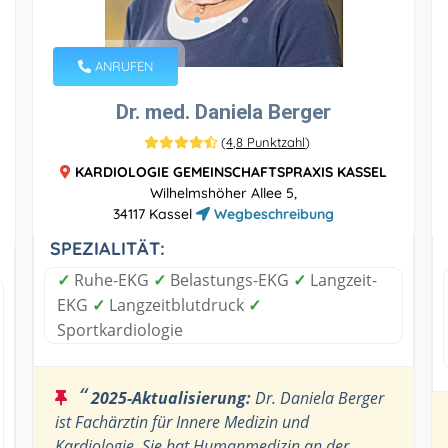
ANRUFEN
Dr. med. Daniela Berger
(
4,8 Punktzahl
)
KARDIOLOGIE GEMEINSCHAFTSPRAXIS KASSEL
Wilhelmshöher Allee 5,
34117 Kassel
Wegbeschreibung
SPEZIALITÄT:
✓
Ruhe-EKG
✓
Belastungs-EKG
✓
Langzeit-
EKG
✓
Langzeitblutdruck
✓
Sportkardiologie
“
2025-Aktualisierung:
Dr. Daniela Berger
ist Fachärztin für Innere Medizin und
Kardiologie. Sie hat Humanmedizin an der