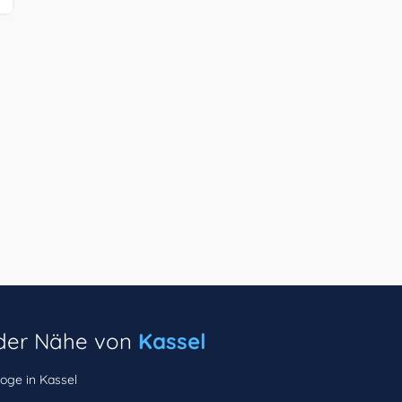
n der Nähe von
Kassel
oge in Kassel