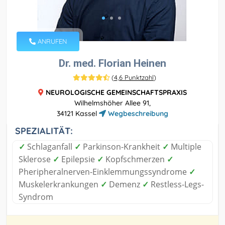
ANRUFEN
Dr. med. Florian Heinen
(
4,6 Punktzahl
)
NEUROLOGISCHE GEMEINSCHAFTSPRAXIS
Wilhelmshöher Allee 91,
34121 Kassel
Wegbeschreibung
SPEZIALITÄT:
✓
Schlaganfall
✓
Parkinson-Krankheit
✓
Multiple
Sklerose
✓
Epilepsie
✓
Kopfschmerzen
✓
Pheripheralnerven-Einklemmungssyndrome
✓
Muskelerkrankungen
✓
Demenz
✓
Restless-Legs-
Syndrom