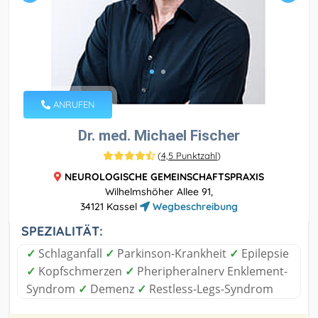
ANRUFEN
Dr. med. Michael Fischer
(
4,5 Punktzahl
)
NEUROLOGISCHE GEMEINSCHAFTSPRAXIS
Wilhelmshöher Allee 91,
34121 Kassel
Wegbeschreibung
SPEZIALITÄT:
✓
Schlaganfall
✓
Parkinson-Krankheit
✓
Epilepsie
✓
Kopfschmerzen
✓
Pheripheralnerv Enklement-
Syndrom
✓
Demenz
✓
Restless-Legs-Syndrom