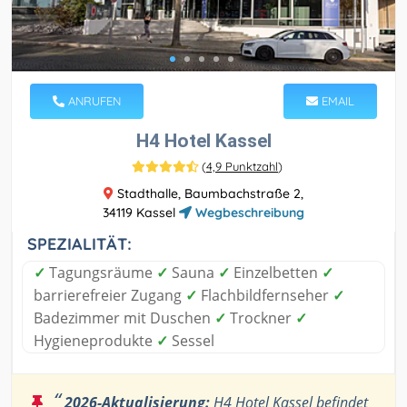
ANRUFEN
EMAIL
H4 Hotel Kassel
(
4,9 Punktzahl
)
Stadthalle, Baumbachstraße 2,
34119 Kassel
Wegbeschreibung
SPEZIALITÄT:
✓
Tagungsräume
✓
Sauna
✓
Einzelbetten
✓
barrierefreier Zugang
✓
Flachbildfernseher
✓
Badezimmer mit Duschen
✓
Trockner
✓
Hygieneprodukte
✓
Sessel
“
2026-Aktualisierung:
H4 Hotel Kassel befindet