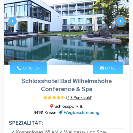
ANRUFEN
EMAIL
Schlosshotel Bad Wilhelmshöhe
Conference & Spa
(
4,8 Punktzahl
)
Schlosspark 8,
34131 Kassel
Wegbeschreibung
SPEZIALITÄT:
✓
Kostenloses WLAN
✓
Wellness- und Spa-