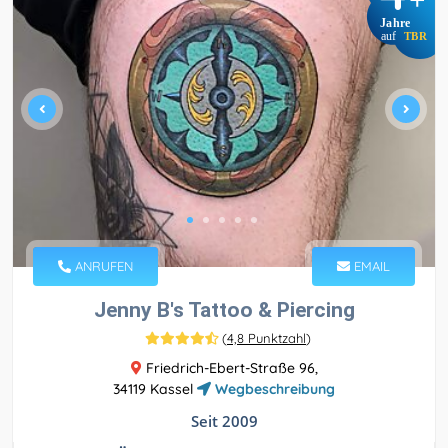
+
Jahre
auf
TBR
ANRUFEN
EMAIL
Jenny B's Tattoo & Piercing
(
4,8 Punktzahl
)
Friedrich-Ebert-Straße 96,
34119 Kassel
Wegbeschreibung
Seit 2009