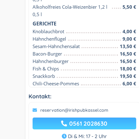
Alkoholfreies Cola-Weizenbier 1,2 l 
5,50 €
0,5 l
GERICHTE
Knoblauchbrot
4,00 €
Hähnchenflügel
9,00 €
Sesam-Hähnchensalat
13,50 €
Bacon-Burger
16,50 €
Hähnchenburger
16,50 €
Fish & Chips
18,00 €
Snackkorb
19,50 €
Chili-Cheese-Pommes
6,00 €
Kontakt:
reservation@irishpubkassel.com
0561 2028630
Di & Mi: 17 - 2 Uhr