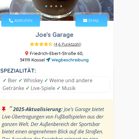
ANRUFEN
EMAIL
Joe's Garage
(
4,6 Punktzahl
)
Friedrich-Ebert-Straße 60,
34119 Kassel
Wegbeschreibung
SPEZIALITÄT:
✓
Bier
✓
Whiskey
✓
Weine und andere
Getränke
✓
Live-Spiele
✓
Musik
“
2025-Aktualisierung:
Joe's Garage bietet
Live-Übertragungen von Fußballspielen aus der
ganzen Welt. Der Außenbereich der Sportsbar
bietet einen angenehmen Blick auf die Straßen.
Das Aussehen der Sportsbar erinnert an eine