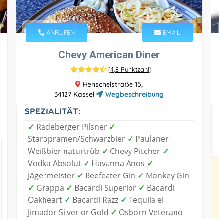
ANRUFEN
EMAIL
Chevy American Diner
(
4,8 Punktzahl
)
Henschelstraße 15,
34127 Kassel
Wegbeschreibung
SPEZIALITÄT:
✓
Radeberger Pilsner
✓
Staropramen/Schwarzbier
✓
Paulaner
Weißbier naturtrüb
✓
Chevy Pitcher
✓
Vodka Absolut
✓
Havanna Anos
✓
Jägermeister
✓
Beefeater Gin
✓
Monkey Gin
✓
Grappa
✓
Bacardi Superior
✓
Bacardi
Oakheart
✓
Bacardi Razz
✓
Tequila el
Jimador Silver or Gold
✓
Osborn Veterano