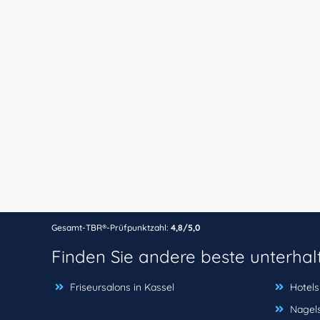
Gesamt-TBR®-Prüfpunktzahl:
4,8/5,0
Finden Sie andere beste unterha
Friseursalons in Kassel
Hotels
Nagels