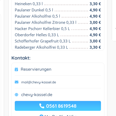
Heineken 0,33 l
3,30 €
Paulaner Dunkel 0,5 l
4,90 €
Paulaner Alkoholfrei 0,5 l
4,90 €
Paulaner Alkoholfrei Zitrone 0,33 l
3,00 €
Hacker Pschorr Kellerbier 0,5 L
4,90 €
Oberdorfer Helles 0,33 L
4,90 €
Schöfferhofer Grapefruit 0,33 L
3,00 €
Radeberger Alkoholfrei 0,33 L
3,30 €
Kontakt:
Reservierungen
mail@chevy-kassel.de
chevy-kassel.de
0561 8619548