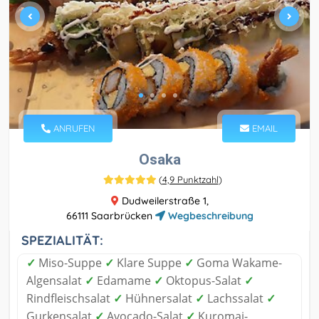
ANRUFEN
EMAIL
Osaka
(
4,9 Punktzahl
)
Dudweilerstraße 1,
66111 Saarbrücken
Wegbeschreibung
SPEZIALITÄT:
✓
Miso-Suppe
✓
Klare Suppe
✓
Goma Wakame-
Algensalat
✓
Edamame
✓
Oktopus-Salat
✓
Rindfleischsalat
✓
Hühnersalat
✓
Lachssalat
✓
Gurkensalat
✓
Avocado-Salat
✓
Kuromai-