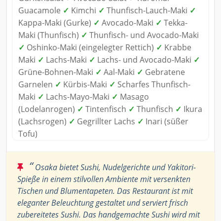
Guacamole
✓
Kimchi
✓
Thunfisch-Lauch-Maki
✓
Kappa-Maki (Gurke)
✓
Avocado-Maki
✓
Tekka-
Maki (Thunfisch)
✓
Thunfisch- und Avocado-Maki
✓
Oshinko-Maki (eingelegter Rettich)
✓
Krabbe
Maki
✓
Lachs-Maki
✓
Lachs- und Avocado-Maki
✓
Grüne-Bohnen-Maki
✓
Aal-Maki
✓
Gebratene
Garnelen
✓
Kürbis-Maki
✓
Scharfes Thunfisch-
Maki
✓
Lachs-Mayo-Maki
✓
Masago
(Lodelanrogen)
✓
Tintenfisch
✓
Thunfisch
✓
Ikura
(Lachsrogen)
✓
Gegrillter Lachs
✓
Inari (süßer
Tofu)
“
Osaka bietet Sushi, Nudelgerichte und Yakitori-
Spieße in einem stilvollen Ambiente mit versenkten
Tischen und Blumentapeten. Das Restaurant ist mit
eleganter Beleuchtung gestaltet und serviert frisch
zubereitetes Sushi. Das handgemachte Sushi wird mit