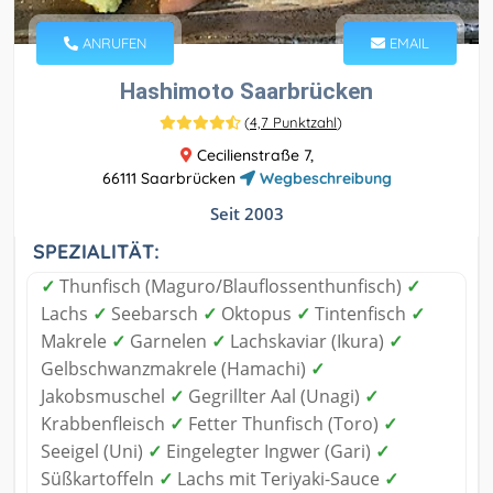
ANRUFEN
EMAIL
Hashimoto Saarbrücken
(
4,7 Punktzahl
)
Cecilienstraße 7,
66111 Saarbrücken
Wegbeschreibung
Seit 2003
SPEZIALITÄT:
✓
Thunfisch (Maguro/Blauflossenthunfisch)
✓
Lachs
✓
Seebarsch
✓
Oktopus
✓
Tintenfisch
✓
Makrele
✓
Garnelen
✓
Lachskaviar (Ikura)
✓
Gelbschwanzmakrele (Hamachi)
✓
Jakobsmuschel
✓
Gegrillter Aal (Unagi)
✓
Krabbenfleisch
✓
Fetter Thunfisch (Toro)
✓
Seeigel (Uni)
✓
Eingelegter Ingwer (Gari)
✓
Süßkartoffeln
✓
Lachs mit Teriyaki-Sauce
✓