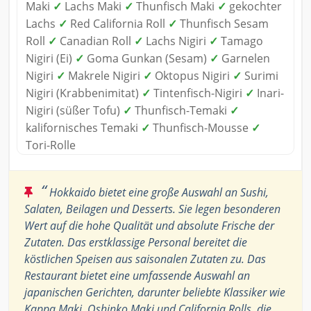
Maki
✓
Lachs Maki
✓
Thunfisch Maki
✓
gekochter
Lachs
✓
Red California Roll
✓
Thunfisch Sesam
Roll
✓
Canadian Roll
✓
Lachs Nigiri
✓
Tamago
Nigiri (Ei)
✓
Goma Gunkan (Sesam)
✓
Garnelen
Nigiri
✓
Makrele Nigiri
✓
Oktopus Nigiri
✓
Surimi
Nigiri (Krabbenimitat)
✓
Tintenfisch-Nigiri
✓
Inari-
Nigiri (süßer Tofu)
✓
Thunfisch-Temaki
✓
kalifornisches Temaki
✓
Thunfisch-Mousse
✓
Tori-Rolle
“
Hokkaido bietet eine große Auswahl an Sushi,
Salaten, Beilagen und Desserts. Sie legen besonderen
Wert auf die hohe Qualität und absolute Frische der
Zutaten. Das erstklassige Personal bereitet die
köstlichen Speisen aus saisonalen Zutaten zu. Das
Restaurant bietet eine umfassende Auswahl an
japanischen Gerichten, darunter beliebte Klassiker wie
Kappa Maki, Oshinko Maki und California Rolls, die