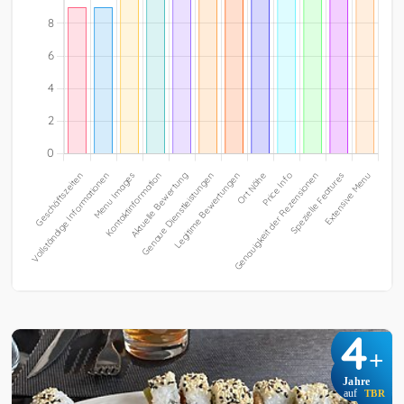
4
+
Jahre
auf
TBR