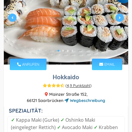
ANRUFEN
EMAIL
Hokkaido
(
4,9 Punktzahl
)
Mainzer Straße 152,
66121 Saarbrücken
Wegbeschreibung
SPEZIALITÄT:
✓
Kappa Maki (Gurke)
✓
Oshinko Maki
(eingelegter Rettich)
✓
Avocado Maki
✓
Krabben