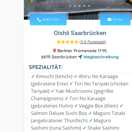
ANRUFEN
EMAIL
Oishii Saarbrücken
(
5,0 Punktzahl
)
Berliner Promenade 17-19,
66111 Saarbrücken
Wegbeschreibung
SPEZIALITÄT:
✓
Kimuchi (kimchi)
✓
Ahiru No Karaage
(gebratene Ente)
✓
Tori No Teriyaki (chicken
Teriyaki)
✓
Yaki Mushrooms (gegrillte
Champignons)
✓
Tori No Karaage
(gebratenes Huhn)
✓
Veggie Box (Klein)
✓
Salmon Deluxe Sushi Box
✓
Maguro Tataki
(angebratener Thunfisch)
✓
Maguro
Sashimi (tuna Sashimi)
✓
Shake Sashimi