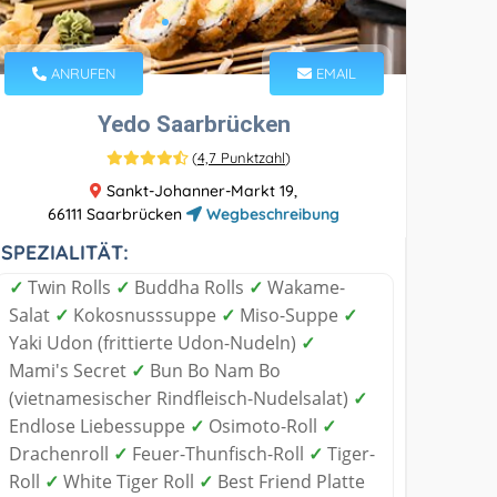
ANRUFEN
EMAIL
Yedo Saarbrücken
(
4,7 Punktzahl
)
Sankt-Johanner-Markt 19,
66111 Saarbrücken
Wegbeschreibung
SPEZIALITÄT:
✓
Twin Rolls
✓
Buddha Rolls
✓
Wakame-
Salat
✓
Kokosnusssuppe
✓
Miso-Suppe
✓
Yaki Udon (frittierte Udon-Nudeln)
✓
Mami's Secret
✓
Bun Bo Nam Bo
(vietnamesischer Rindfleisch-Nudelsalat)
✓
Endlose Liebessuppe
✓
Osimoto-Roll
✓
Drachenroll
✓
Feuer-Thunfisch-Roll
✓
Tiger-
Roll
✓
White Tiger Roll
✓
Best Friend Platte