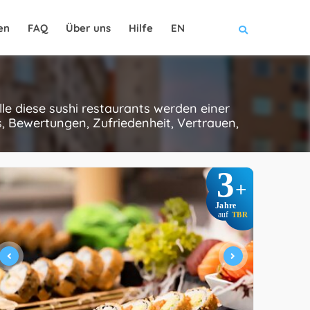
en
FAQ
Über uns
Hilfe
EN
le diese sushi restaurants werden einer
, Bewertungen, Zufriedenheit, Vertrauen,
3
+
Jahre
auf
TBR