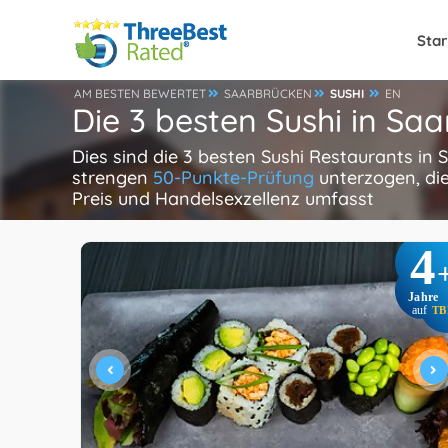
Star
AM BESTEN BEWERTET
SAARBRÜCKEN
SUSHI
EN
Die 3 besten Sushi in Sa
Dies sind die 3 besten Sushi Restaurants in
strengen
50-Punkte-Prüfung
unterzogen, die
Preis und Handelsexzellenz umfasst
4
Jahre
auf
TB