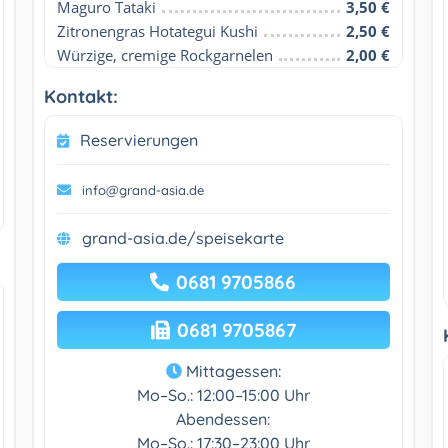
Maguro Tataki
3,50 €
Zitronengras Hotategui Kushi
2,50 €
Würzige, cremige Rockgarnelen
2,00 €
Kontakt:
Reservierungen
info@grand-asia.de
grand-asia.de/speisekarte
0681 9705866
0681 9705867
Mittagessen:
Mo–So.: 12:00–15:00 Uhr
Abendessen:
Mo–So.: 17:30–23:00 Uhr