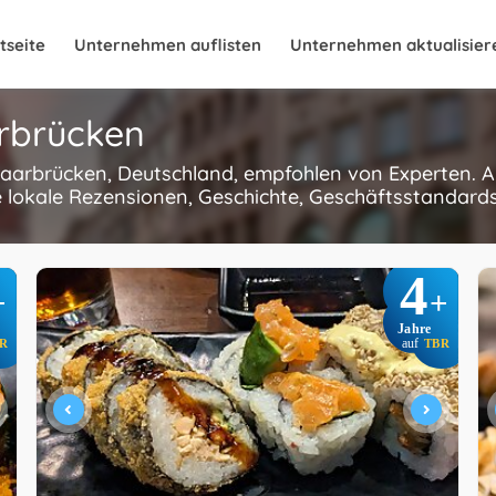
tseite
Unternehmen auflisten
Unternehmen aktualisier
arbrücken
 Saarbrücken, Deutschland, empfohlen von Experten. Al
 lokale Rezensionen, Geschichte, Geschäftsstandards
4
+
+
Jahre
R
auf
TBR