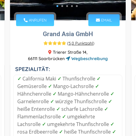
ANRUFEN
EMAIL
Grand Asia GmbH
(
5,0 Punktzahl
)
Trierer Straße 14,
66111 Saarbrücken
Wegbeschreibung
SPEZIALITÄT:
✓
California Maki
✓
Thunfischrolle
✓
Gemüserolle
✓
Mango-Lachsrolle
✓
Hähnchenrolle
✓
Mango-Hähnchenrolle
✓
Garnelenrolle
✓
würzige Thunfischrolle
✓
heiße Entenrolle
✓
scharfe Lachsrolle
✓
Flammenlachsrolle
✓
umgekehrte
Lachsrolle
✓
umgekehrte Thunfischrolle
✓
rosa Erdbeerrolle
✓
heiße Thunfischrolle
✓