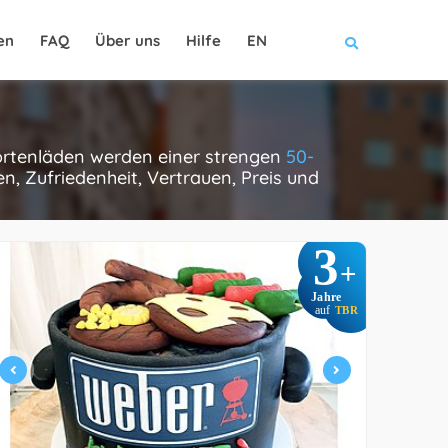
en
FAQ
Über uns
Hilfe
EN
tortenläden werden einer strengen
50-
, Zufriedenheit, Vertrauen, Preis und
3
+
Jahre
auf
TBR