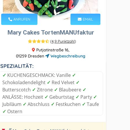
ANRUFEN
EMAIL
Mary Cakes TortenMANUfaktur
(
4,9 Punktzahl
)
Putjatinstraße 16,
01259 Dresden
Wegbeschreibung
SPEZIALITÄT:
✓
KUCHENGESCHMACK: Vanille
✓
Schokoladendelight
✓
Red Velvet
✓
Butterscotch
✓
Zitrone
✓
Blaubeere
✓
ANLÄSSE: Hochzeit
✓
Geburtstag
✓
Party
✓
Jubiläum
✓
Abschluss
✓
Festkuchen
✓
Taufe
✓
Ostern