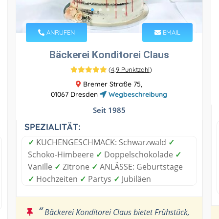
ANRUFEN
EMAIL
Bäckerei Konditorei Claus
(
4,9 Punktzahl
)
Bremer Straße 75,
01067 Dresden
Wegbeschreibung
Seit 1985
SPEZIALITÄT:
✓
KUCHENGESCHMACK: Schwarzwald
✓
Schoko-Himbeere
✓
Doppelschokolade
✓
Vanille
✓
Zitrone
✓
ANLÄSSE: Geburtstage
✓
Hochzeiten
✓
Partys
✓
Jubiläen
“
Bäckerei Konditorei Claus bietet Frühstück,