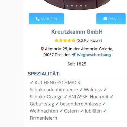
ANRUFEN
EMAIL
Kreutzkamm GmbH
(
5,0 Punktzahl
)
Altmarkt 25, in der Altmarkt-Galerie,
01067 Dresden
Wegbeschreibung
Seit 1825
SPEZIALITÄT:
✓
KUCHENGESCHMACK:
Schokoladenhimbeere
✓
Walnuss
✓
Schoko-Orange
✓
ANLÄSSE: Hochzeit
✓
Geburtstag
✓
besondere Anlässe
✓
Weihnachten
✓
Ostern
✓
Jubiläen
✓
Firmenfeiern