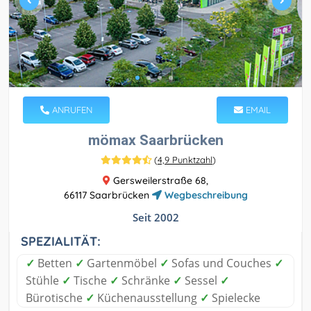
ANRUFEN
EMAIL
mömax Saarbrücken
(
4,9 Punktzahl
)
Gersweilerstraße 68,
66117 Saarbrücken
Wegbeschreibung
Seit 2002
SPEZIALITÄT:
✓
Betten
✓
Gartenmöbel
✓
Sofas und Couches
✓
Stühle
✓
Tische
✓
Schränke
✓
Sessel
✓
Bürotische
✓
Küchenausstellung
✓
Spielecke