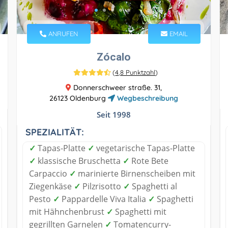
ANRUFEN
EMAIL
Zócalo
(
4,8 Punktzahl
)
Donnerschweer straße. 31,
26123 Oldenburg
Wegbeschreibung
Seit 1998
SPEZIALITÄT:
✓
Tapas-Platte
✓
vegetarische Tapas-Platte
✓
klassische Bruschetta
✓
Rote Bete
Carpaccio
✓
marinierte Birnenscheiben mit
Ziegenkäse
✓
Pilzrisotto
✓
Spaghetti al
Pesto
✓
Pappardelle Viva Italia
✓
Spaghetti
mit Hähnchenbrust
✓
Spaghetti mit
gegrillten Garnelen
✓
Tomatencurry-