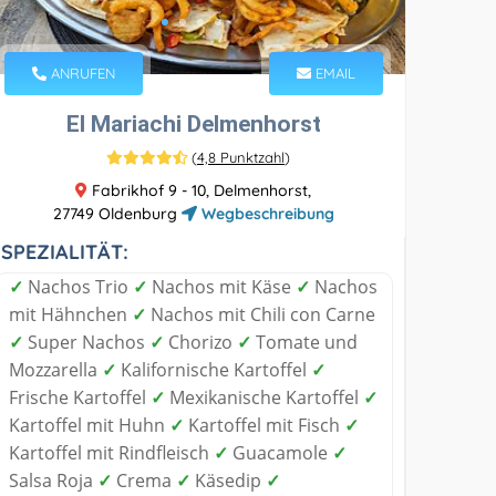
ANRUFEN
EMAIL
El Mariachi Delmenhorst
(
4,8 Punktzahl
)
Fabrikhof 9 - 10, Delmenhorst,
27749 Oldenburg
Wegbeschreibung
SPEZIALITÄT:
✓
Nachos Trio
✓
Nachos mit Käse
✓
Nachos
mit Hähnchen
✓
Nachos mit Chili con Carne
✓
Super Nachos
✓
Chorizo
✓
Tomate und
Mozzarella
✓
Kalifornische Kartoffel
✓
Frische Kartoffel
✓
Mexikanische Kartoffel
✓
Kartoffel mit Huhn
✓
Kartoffel mit Fisch
✓
Kartoffel mit Rindfleisch
✓
Guacamole
✓
Salsa Roja
✓
Crema
✓
Käsedip
✓