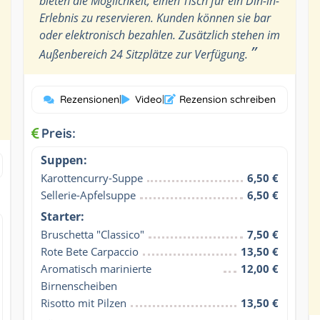
bieten die Möglichkeit, einen Tisch für ein Din-in-
Erlebnis zu reservieren. Kunden können sie bar
oder elektronisch bezahlen. Zusätzlich stehen im
”
Außenbereich 24 Sitzplätze zur Verfügung.
Rezensionen
|
Video
|
Rezension schreiben
Preis:
Suppen:
Karottencurry-Suppe
6,50 €
Sellerie-Apfelsuppe
6,50 €
Starter:
Bruschetta "Classico"
7,50 €
Rote Bete Carpaccio
13,50 €
Aromatisch marinierte 
12,00 €
Birnenscheiben
Risotto mit Pilzen
13,50 €