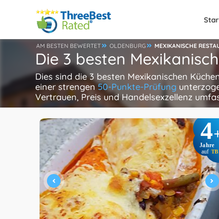
Star
AM BESTEN BEWERTET
OLDENBURG
MEXIKANISCHE RESTA
Die 3 besten Mexikanisc
Dies sind die 3 besten Mexikanischen Küche
einer strengen
50-Punkte-Prüfung
unterzoge
Vertrauen, Preis und Handelsexzellenz umfa
4
Jahre
auf
TB