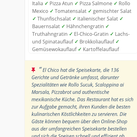
Italia
✓
Pizza Atun
✓
Pizza Salmone
✓
Rollo
Mexico
✓
Tomatensalat
✓
gemischter Salat
✓
Thunfischsalat
✓
italienischer Salat
✓
Bauernsalat
✓
Hähnchengratin
✓
Truthahngratin
✓
El-Chico-Gratin
✓
Lachs-
und Spinatauflauf
✓
Brokkoliauflauf
✓
Gemüsewokauflauf
✓
Kartoffelauflauf
“
El Chico hat die Speisekarte, die 136
Gerichte und Getränke umfasst, darunter
Spezialitäten wie Rollo Sucuk, Scaloppina ai
Marsala, Pizzabrot und authentische
mexikanische Küche. Das Restaurant hat es sich
zur Aufgabe gemacht, ihren Kunden die besten
kulinarischen Köstlichkeiten zu servieren. Die
Gäste können bequem über den Online-Shop
aus der umfangreichen Speisekarte bestellen
und sich die Speisen schnell und effizient ab