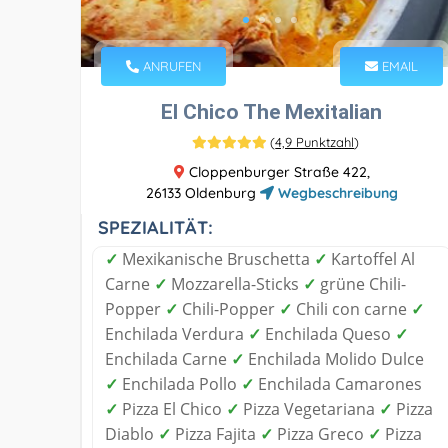
ANRUFEN
EMAIL
El Chico The Mexitalian
(
4,9 Punktzahl
)
Cloppenburger Straße 422,
26133 Oldenburg
Wegbeschreibung
SPEZIALITÄT:
✓
Mexikanische Bruschetta
✓
Kartoffel Al
Carne
✓
Mozzarella-Sticks
✓
grüne Chili-
Popper
✓
Chili-Popper
✓
Chili con carne
✓
Enchilada Verdura
✓
Enchilada Queso
✓
Enchilada Carne
✓
Enchilada Molido Dulce
✓
Enchilada Pollo
✓
Enchilada Camarones
✓
Pizza El Chico
✓
Pizza Vegetariana
✓
Pizza
Diablo
✓
Pizza Fajita
✓
Pizza Greco
✓
Pizza