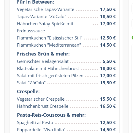
Für In Between:
Vegetarische Tapas-Variante
17,50 €
Tapas-Variante "ZóCalo"
18,50 €
Hähnchen-Satay-Spieße mit 
17,00 €
Erdnusssauce
Flammkuchen "Elsässischer Stil"
12,50 €
Flammkuchen "Mediterranean"
14,50 €
Frisches Grün & mehr:
Gemischter Beilagensalat
5,50 €
Blattsalate mit Hähnchenbrust
18,00 €
Salat mit frisch gerösteten Pilzen
17,00 €
Salat "ZóCalo"
19,50 €
Crespelle:
Vegetarischer Crespelle
15,50 €
Hähnchenbrust Crespelle
16,50 €
Pasta-Reis-Couscous & mehr:
Spaghetti al Pesto
12,50 €
Pappardelle "Viva Italia"
14,50 €