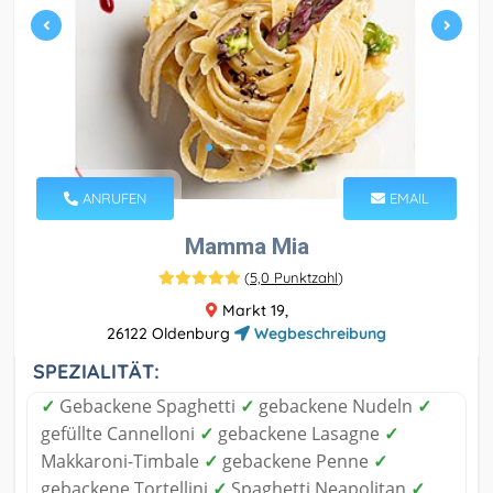
ANRUFEN
EMAIL
Mamma Mia
(
5,0 Punktzahl
)
Markt 19,
26122 Oldenburg
Wegbeschreibung
SPEZIALITÄT:
✓
Gebackene Spaghetti
✓
gebackene Nudeln
✓
gefüllte Cannelloni
✓
gebackene Lasagne
✓
Makkaroni-Timbale
✓
gebackene Penne
✓
gebackene Tortellini
✓
Spaghetti Neapolitan
✓