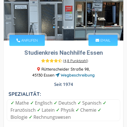
ANRUFEN
EMAIL
Studienkreis Nachhilfe Essen
(
4,8 Punktzahl
)
Rüttenscheider Straße 98,
45130 Essen
Wegbeschreibung
Seit 1974
SPEZIALITÄT:
✓
Mathe
✓
Englisch
✓
Deutsch
✓
Spanisch
✓
Französisch
✓
Latein
✓
Physik
✓
Chemie
✓
Biologie
✓
Rechnungswesen