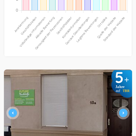
5
+
Jahre
auf
TBR