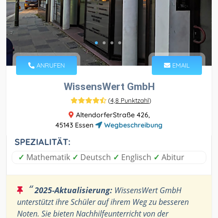
ANRUFEN
EMAIL
WissensWert GmbH
(
4,8 Punktzahl
)
AltendorferStraße 426,
45143 Essen
Wegbeschreibung
SPEZIALITÄT:
✓
Mathematik
✓
Deutsch
✓
Englisch
✓
Abitur
“
2025-Aktualisierung:
WissensWert GmbH
unterstützt ihre Schüler auf ihrem Weg zu besseren
Noten. Sie bieten Nachhilfeunterricht von der