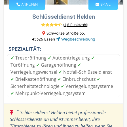
ANRUFEN
EMAIL
Schlüsseldienst Helden
(
4,8 Punktzahl
)
Schwarze Straße 35,
45326 Essen
Wegbeschreibung
SPEZIALITÄT:
✓
Tresoröffnung
✓
Autoentriegelung
✓
Türöffnung
✓
Garagenöffnung
✓
Verriegelungswechsel
✓
Notfall-Schlüsseldienst
✓
Briefkastenöffnung
✓
Einbruchschutz
✓
Sicherheitstechnologie
✓
Verriegelungssysteme
✓
Mehrpunkt-Verriegelungssystem
“
Schlüsseldienst Helden bietet professionelle
Schlosserdienste an und ist immer bereit, Ihre
Türprobleme zu lösen und Ihnen zu helfen, wenn Sie