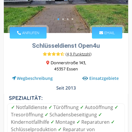
ANRUFEN
EMAIL
Schlüsseldienst Open4u
(
4,9 Punktzahl
)
Donnerstraße 143,
45357 Essen
Einsatzgebiete
Wegbeschreibung
Seit 2013
SPEZIALITÄT:
✓
Notfalldienste
✓
Türöffnung
✓
Autoöffnung
✓
Tresoröffnung
✓
Schadensbeseitigung
✓
Kindernotfallhilfe
✓
Montage
✓
Reparaturen
✓
Schlüsselproduktion
✓
Reparatur von