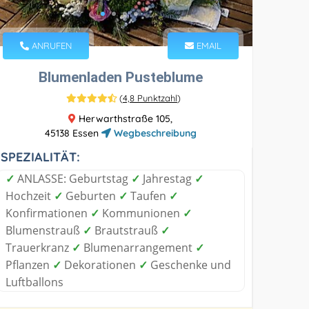
ANRUFEN
EMAIL
Blumenladen Pusteblume
(
4,8 Punktzahl
)
Herwarthstraße 105,
45138 Essen
Wegbeschreibung
SPEZIALITÄT:
✓
ANLASSE: Geburtstag
✓
Jahrestag
✓
Hochzeit
✓
Geburten
✓
Taufen
✓
Konfirmationen
✓
Kommunionen
✓
Blumenstrauß
✓
Brautstrauß
✓
Trauerkranz
✓
Blumenarrangement
✓
Pflanzen
✓
Dekorationen
✓
Geschenke und
Luftballons