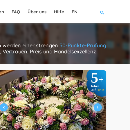
en
FAQ
Über uns
Hilfe
EN
ten werden einer strengen
50-Punkte-Prüfung
, Vertrauen, Preis und Handelsexzellenz
5
+
Jahre
auf
TBR