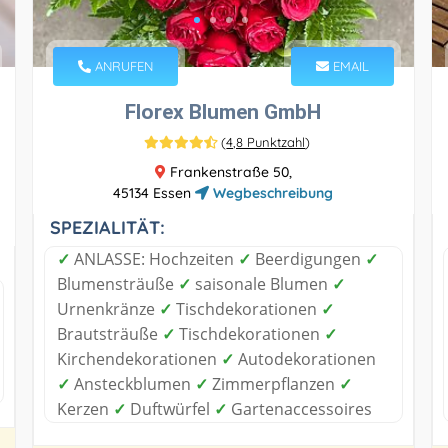
ANRUFEN
EMAIL
Florex Blumen GmbH
(
4,8 Punktzahl
)
Frankenstraße 50,
45134 Essen
Wegbeschreibung
SPEZIALITÄT:
✓
ANLASSE: Hochzeiten
✓
Beerdigungen
✓
Blumensträuße
✓
saisonale Blumen
✓
Urnenkränze
✓
Tischdekorationen
✓
Brautsträuße
✓
Tischdekorationen
✓
Kirchendekorationen
✓
Autodekorationen
✓
Ansteckblumen
✓
Zimmerpflanzen
✓
Kerzen
✓
Duftwürfel
✓
Gartenaccessoires