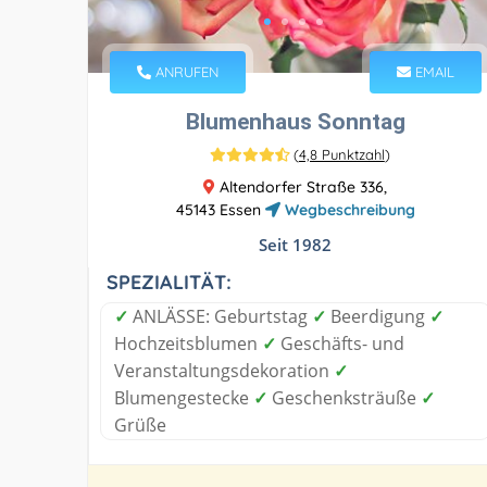
ANRUFEN
EMAIL
Blumenhaus Sonntag
(
4,8 Punktzahl
)
Altendorfer Straße 336,
45143 Essen
Wegbeschreibung
Seit 1982
SPEZIALITÄT:
✓
ANLÄSSE: Geburtstag
✓
Beerdigung
✓
Hochzeitsblumen
✓
Geschäfts- und
Veranstaltungsdekoration
✓
Blumengestecke
✓
Geschenksträuße
✓
Grüße