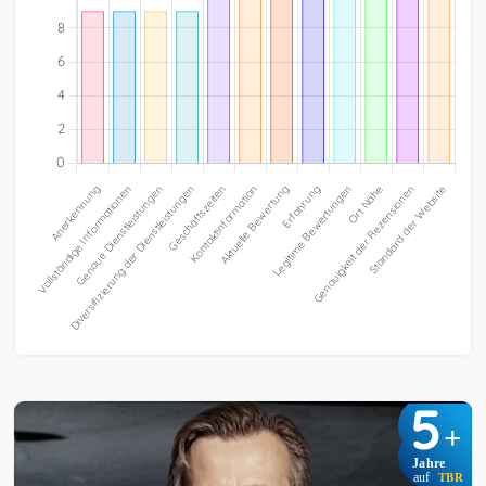
5
+
Jahre
auf
TBR