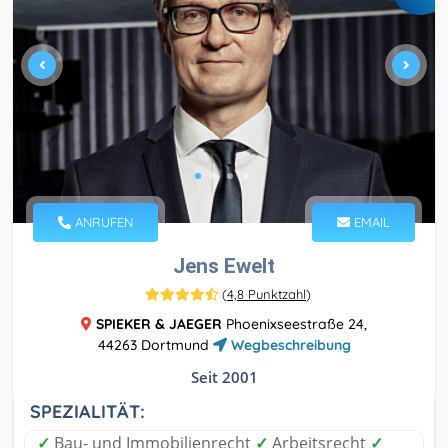
ANRUFEN
EMAIL
Jens Ewelt
(
4,8 Punktzahl
)
SPIEKER & JAEGER
Phoenixseestraße 24,
44263 Dortmund
Wegbeschreibung
Seit 2001
SPEZIALITÄT:
✓
Bau- und Immobilienrecht
✓
Arbeitsrecht
✓