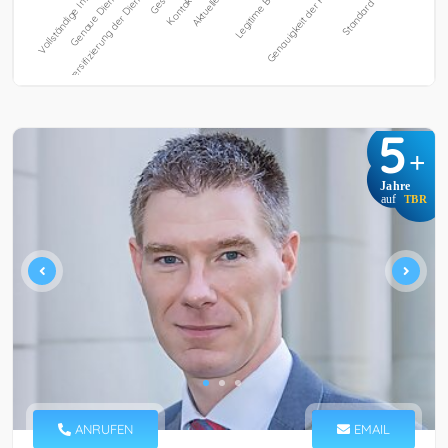
5
+
Jahre
auf
TBR
ANRUFEN
EMAIL