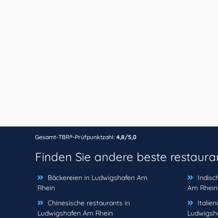
Gesamt-TBR®-Prüfpunktzahl:
4,8/5,0
Finden Sie andere beste restaura
Bäckereien in Ludwigshafen Am
Indisc
Rhein
Am Rhein
Chinesische restaurants in
Italie
Ludwigshafen Am Rhein
Ludwigsh