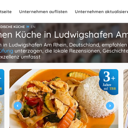
tseite
Unternehmen auflisten
Unternehmen aktualisier
DISCHE KÜCHE
EN
chen Küche in Ludwigshafen A
n in Ludwigshafen Am Rhein, Deutschland, empfohlen v
üfung
unterzogen, die lokale Rezensionen, Geschicht
exzellenz umfasst
3
+
+
Jahre
R
auf
TBR