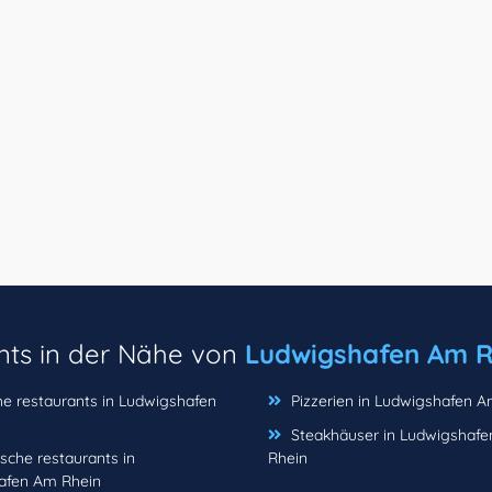
nts in der Nähe von
Ludwigshafen Am R
he restaurants in Ludwigshafen
Pizzerien in Ludwigshafen 
Steakhäuser in Ludwigshaf
nische restaurants in
Rhein
afen Am Rhein