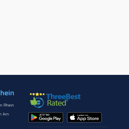
hein
Am Rhein
en Am