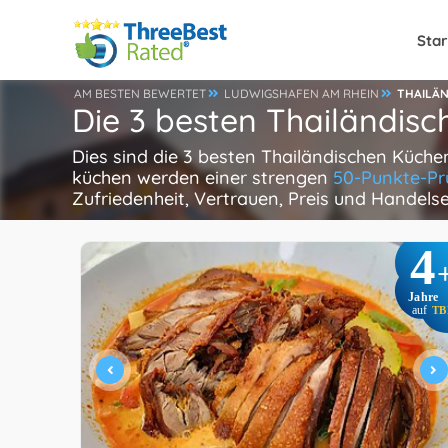
Star
AM BESTEN BEWERTET
LUDWIGSHAFEN AM RHEIN
THAILÄN
Die 3 besten Thailändis
Dies sind die 3 besten Thailändischen Küche
küchen werden einer strengen
50-Punkte-Pr
Zufriedenheit, Vertrauen, Preis und Handels
4
Jahre
auf
TB