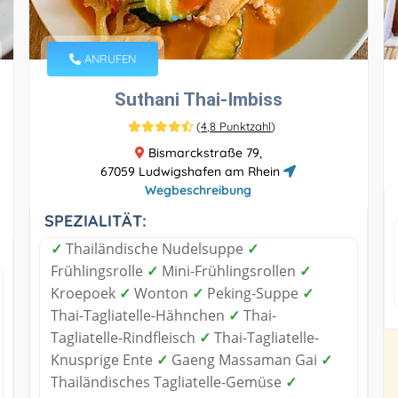
ANRUFEN
Suthani Thai-Imbiss
(
4,8 Punktzahl
)
Bismarckstraße 79,
67059 Ludwigshafen am Rhein
Wegbeschreibung
SPEZIALITÄT:
✓
Thailändische Nudelsuppe
✓
Frühlingsrolle
✓
Mini-Frühlingsrollen
✓
Kroepoek
✓
Wonton
✓
Peking-Suppe
✓
Thai-Tagliatelle-Hähnchen
✓
Thai-
Tagliatelle-Rindfleisch
✓
Thai-Tagliatelle-
Knusprige Ente
✓
Gaeng Massaman Gai
✓
Thailändisches Tagliatelle-Gemüse
✓