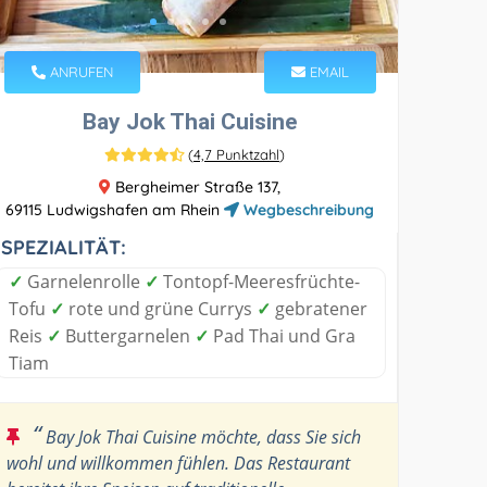
ANRUFEN
EMAIL
Bay Jok Thai Cuisine
(
4,7 Punktzahl
)
Bergheimer Straße 137,
69115 Ludwigshafen am Rhein
Wegbeschreibung
SPEZIALITÄT:
✓
Garnelenrolle
✓
Tontopf-Meeresfrüchte-
Tofu
✓
rote und grüne Currys
✓
gebratener
Reis
✓
Buttergarnelen
✓
Pad Thai und Gra
Tiam
“
Bay Jok Thai Cuisine möchte, dass Sie sich
wohl und willkommen fühlen. Das Restaurant