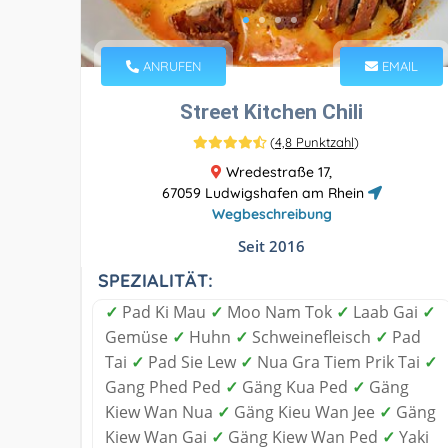
ANRUFEN
EMAIL
Street Kitchen Chili
(
4,8 Punktzahl
)
Wredestraße 17,
67059 Ludwigshafen am Rhein
Wegbeschreibung
Seit 2016
SPEZIALITÄT:
✓
Pad Ki Mau
✓
Moo Nam Tok
✓
Laab Gai
✓
Gemüse
✓
Huhn
✓
Schweinefleisch
✓
Pad
Tai
✓
Pad Sie Lew
✓
Nua Gra Tiem Prik Tai
✓
Gang Phed Ped
✓
Gäng Kua Ped
✓
Gäng
Kiew Wan Nua
✓
Gäng Kieu Wan Jee
✓
Gäng
Kiew Wan Gai
✓
Gäng Kiew Wan Ped
✓
Yaki