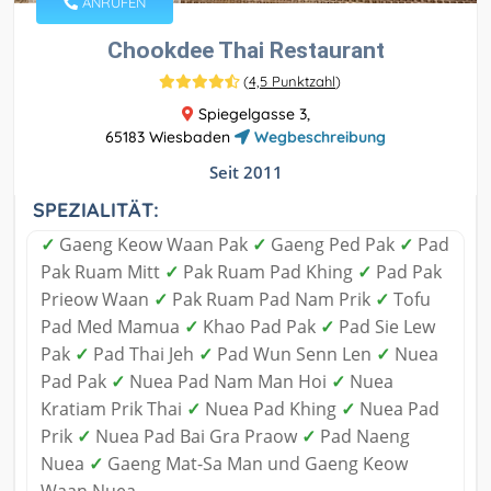
ANRUFEN
Chookdee Thai Restaurant
(
4,5 Punktzahl
)
Spiegelgasse 3,
65183 Wiesbaden
Wegbeschreibung
Seit 2011
SPEZIALITÄT:
✓
Gaeng Keow Waan Pak
✓
Gaeng Ped Pak
✓
Pad
Pak Ruam Mitt
✓
Pak Ruam Pad Khing
✓
Pad Pak
Prieow Waan
✓
Pak Ruam Pad Nam Prik
✓
Tofu
Pad Med Mamua
✓
Khao Pad Pak
✓
Pad Sie Lew
Pak
✓
Pad Thai Jeh
✓
Pad Wun Senn Len
✓
Nuea
Pad Pak
✓
Nuea Pad Nam Man Hoi
✓
Nuea
Kratiam Prik Thai
✓
Nuea Pad Khing
✓
Nuea Pad
Prik
✓
Nuea Pad Bai Gra Praow
✓
Pad Naeng
Nuea
✓
Gaeng Mat-Sa Man und Gaeng Keow