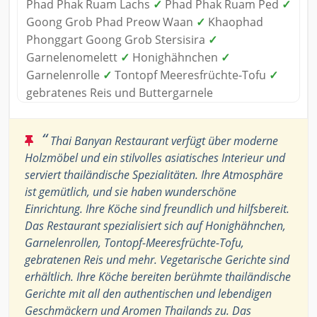
Phad Phak Ruam Lachs
✓
Phad Phak Ruam Ped
✓
Goong Grob Phad Preow Waan
✓
Khaophad
Phonggart Goong Grob Stersisira
✓
Garnelenomelett
✓
Honighähnchen
✓
Garnelenrolle
✓
Tontopf Meeresfrüchte-Tofu
✓
gebratenes Reis und Buttergarnele
“
Thai Banyan Restaurant verfügt über moderne
Holzmöbel und ein stilvolles asiatisches Interieur und
serviert thailändische Spezialitäten. Ihre Atmosphäre
ist gemütlich, und sie haben wunderschöne
Einrichtung. Ihre Köche sind freundlich und hilfsbereit.
Das Restaurant spezialisiert sich auf Honighähnchen,
Garnelenrollen, Tontopf-Meeresfrüchte-Tofu,
gebratenen Reis und mehr. Vegetarische Gerichte sind
erhältlich. Ihre Köche bereiten berühmte thailändische
Gerichte mit all den authentischen und lebendigen
Geschmäckern und Aromen Thailands zu. Das