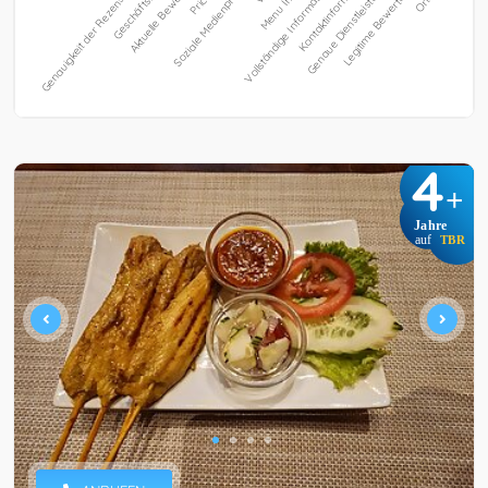
4
+
Jahre
auf
TBR