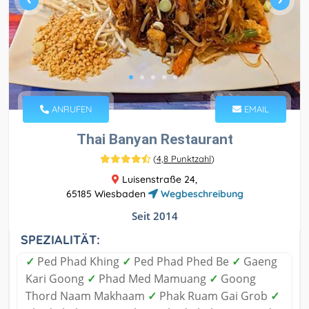
ANRUFEN
EMAIL
Thai Banyan Restaurant
(
4,8 Punktzahl
)
Luisenstraße 24,
65185 Wiesbaden
Wegbeschreibung
Seit 2014
SPEZIALITÄT:
✓
Ped Phad Khing
✓
Ped Phad Phed Be
✓
Gaeng
Kari Goong
✓
Phad Med Mamuang
✓
Goong
Thord Naam Makhaam
✓
Phak Ruam Gai Grob
✓