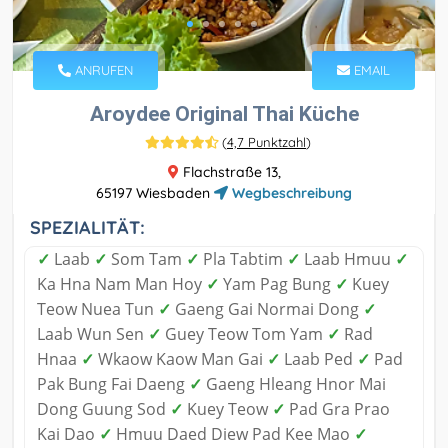
ANRUFEN
EMAIL
Aroydee Original Thai Küche
(
4,7 Punktzahl
)
Flachstraße 13,
65197 Wiesbaden
Wegbeschreibung
SPEZIALITÄT:
✓
Laab
✓
Som Tam
✓
Pla Tabtim
✓
Laab Hmuu
✓
Ka Hna Nam Man Hoy
✓
Yam Pag Bung
✓
Kuey
Teow Nuea Tun
✓
Gaeng Gai Normai Dong
✓
Laab Wun Sen
✓
Guey Teow Tom Yam
✓
Rad
Hnaa
✓
Wkaow Kaow Man Gai
✓
Laab Ped
✓
Pad
Pak Bung Fai Daeng
✓
Gaeng Hleang Hnor Mai
Dong Guung Sod
✓
Kuey Teow
✓
Pad Gra Prao
Kai Dao
✓
Hmuu Daed Diew Pad Kee Mao
✓