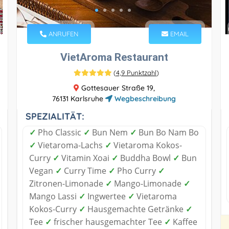
ANRUFEN
EMAIL
VietAroma Restaurant
(
4,9 Punktzahl
)
Gottesauer Straße 19,
76131 Karlsruhe
Wegbeschreibung
SPEZIALITÄT:
✓
Pho Classic
✓
Bun Nem
✓
Bun Bo Nam Bo
✓
Vietaroma-Lachs
✓
Vietaroma Kokos-
Curry
✓
Vitamin Xoai
✓
Buddha Bowl
✓
Bun
Vegan
✓
Curry Time
✓
Pho Curry
✓
Zitronen-Limonade
✓
Mango-Limonade
✓
Mango Lassi
✓
Ingwertee
✓
Vietaroma
Kokos-Curry
✓
Hausgemachte Getränke
✓
Tee
✓
frischer hausgemachter Tee
✓
Kaffee