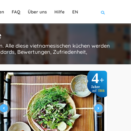
en
FAQ
Über uns
Hilfe
EN
e
n. Alle diese vietnamesischen küchen werden
dards, Bewertungen, Zufriedenheit,
4
+
Jahre
auf
TBR