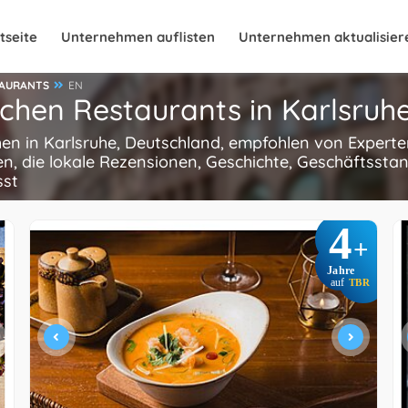
tseite
Unternehmen auflisten
Unternehmen aktualisier
TAURANTS
EN
chen Restaurants in Karlsruh
hen in Karlsruhe, Deutschland, empfohlen von Experte
n, die lokale Rezensionen, Geschichte, Geschäftsstan
sst
4
+
Jahre
auf
TBR