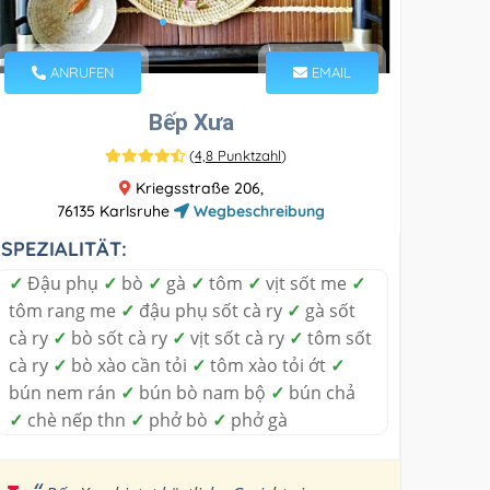
ANRUFEN
EMAIL
Bếp Xưa
(
4,8 Punktzahl
)
Kriegsstraße 206,
76135 Karlsruhe
Wegbeschreibung
SPEZIALITÄT:
✓
Đậu phụ
✓
bò
✓
gà
✓
tôm
✓
vịt sốt me
✓
tôm rang me
✓
đậu phụ sốt cà ry
✓
gà sốt
cà ry
✓
bò sốt cà ry
✓
vịt sốt cà ry
✓
tôm sốt
cà ry
✓
bò xào cần tỏi
✓
tôm xào tỏi ớt
✓
bún nem rán
✓
bún bò nam bộ
✓
bún chả
✓
chè nếp thn
✓
phở bò
✓
phở gà