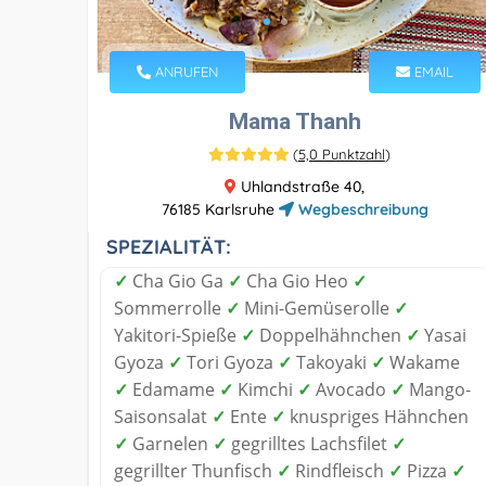
ANRUFEN
EMAIL
Mama Thanh
(
5,0 Punktzahl
)
Uhlandstraße 40,
76185 Karlsruhe
Wegbeschreibung
SPEZIALITÄT:
✓
Cha Gio Ga
✓
Cha Gio Heo
✓
Sommerrolle
✓
Mini-Gemüserolle
✓
Yakitori-Spieße
✓
Doppelhähnchen
✓
Yasai
Gyoza
✓
Tori Gyoza
✓
Takoyaki
✓
Wakame
✓
Edamame
✓
Kimchi
✓
Avocado
✓
Mango-
Saisonsalat
✓
Ente
✓
knuspriges Hähnchen
✓
Garnelen
✓
gegrilltes Lachsfilet
✓
gegrillter Thunfisch
✓
Rindfleisch
✓
Pizza
✓