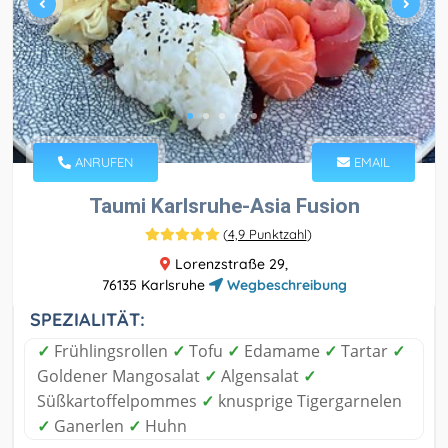
ANRUFEN
EMAIL
Taumi Karlsruhe-Asia Fusion
(
4,9 Punktzahl
)
Lorenzstraße 29,
76135 Karlsruhe
Wegbeschreibung
SPEZIALITÄT:
✓
Frühlingsrollen
✓
Tofu
✓
Edamame
✓
Tartar
✓
Goldener Mangosalat
✓
Algensalat
✓
Süßkartoffelpommes
✓
knusprige Tigergarnelen
✓
Ganerlen
✓
Huhn