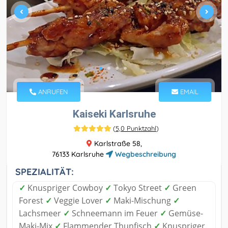
ANRUFEN
EMAIL
Kaiseki Karlsruhe
(
5,0 Punktzahl
)
Karlstraße 58,
76133 Karlsruhe
Wegbeschreibung
SPEZIALITÄT:
✓
Knuspriger Cowboy
✓
Tokyo Street
✓
Green
Forest
✓
Veggie Lover
✓
Maki-Mischung
✓
Lachsmeer
✓
Schneemann im Feuer
✓
Gemüse-
Maki-Mix
✓
Flammender Thunfisch
✓
Knuspriger