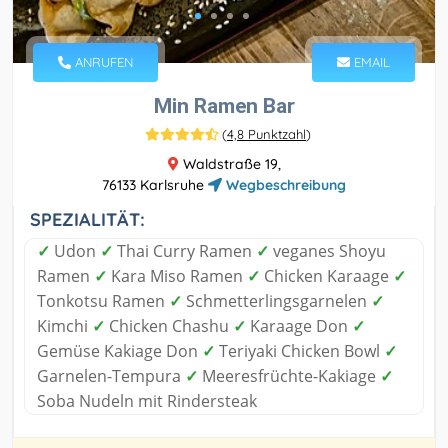
ANRUFEN
EMAIL
Min Ramen Bar
(
4,8 Punktzahl
)
Waldstraße 19,
76133 Karlsruhe
Wegbeschreibung
SPEZIALITÄT:
✓
Udon
✓
Thai Curry Ramen
✓
veganes Shoyu
Ramen
✓
Kara Miso Ramen
✓
Chicken Karaage
✓
Tonkotsu Ramen
✓
Schmetterlingsgarnelen
✓
Kimchi
✓
Chicken Chashu
✓
Karaage Don
✓
Gemüse Kakiage Don
✓
Teriyaki Chicken Bowl
✓
Garnelen-Tempura
✓
Meeresfrüchte-Kakiage
✓
Soba Nudeln mit Rindersteak