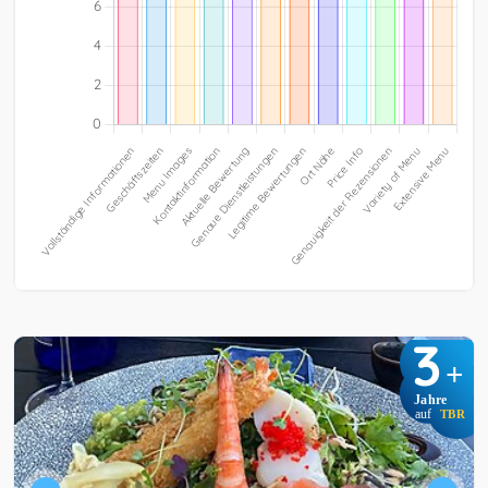
3
+
Jahre
auf
TBR