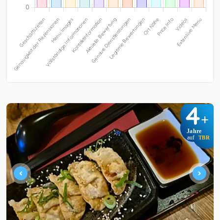
4
+
Jahre
auf
TBR