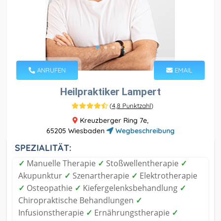
ANRUFEN
EMAIL
Heilpraktiker Lampert
(
4,8 Punktzahl
)
Kreuzberger Ring 7e,
65205 Wiesbaden
Wegbeschreibung
SPEZIALITÄT:
✓
Manuelle Therapie
✓
Stoßwellentherapie
✓
Akupunktur
✓
Szenartherapie
✓
Elektrotherapie
✓
Osteopathie
✓
Kiefergelenksbehandlung
✓
Chiropraktische Behandlungen
✓
Infusionstherapie
✓
Ernährungstherapie
✓