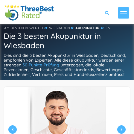
AM BESTEN BEWERTET
WIESBADEN
AKUPUNKTUR
EN
Die 3 besten Akupunktur in
Wiesbaden
Dies sind die 3 besten Akupunktur in Wiesbaden, Deutschland,
empfohlen von Experten. Alle diese akupunktur werden einer
strengen
50-Punkte-Prüfung
unterzogen, die lokale
Rezensionen, Geschichte, Geschäftsstandards, Bewertungen,
Zufriedenheit, Vertrauen, Preis und Handelsexzellenz umfasst