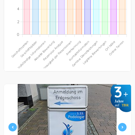
3
+
Jahre
auf
TBR