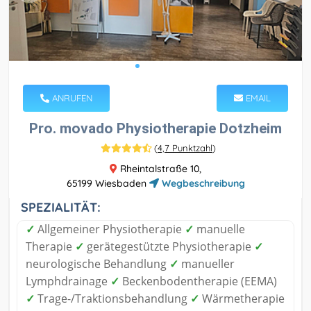
ANRUFEN
EMAIL
Pro. movado Physiotherapie Dotzheim
(
4,7 Punktzahl
)
Rheintalstraße 10,
65199 Wiesbaden
Wegbeschreibung
SPEZIALITÄT:
✓
Allgemeiner Physiotherapie
✓
manuelle
Therapie
✓
gerätegestützte Physiotherapie
✓
neurologische Behandlung
✓
manueller
Lymphdrainage
✓
Beckenbodentherapie (EEMA)
✓
Trage-/Traktionsbehandlung
✓
Wärmetherapie