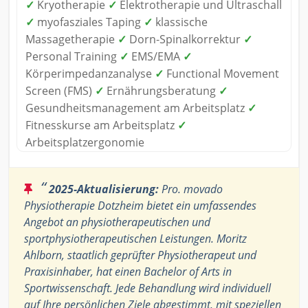
✓
Kryotherapie
✓
Elektrotherapie und Ultraschall
✓
myofasziales Taping
✓
klassische
Massagetherapie
✓
Dorn-Spinalkorrektur
✓
Personal Training
✓
EMS/EMA
✓
Körperimpedanzanalyse
✓
Functional Movement
Screen (FMS)
✓
Ernährungsberatung
✓
Gesundheitsmanagement am Arbeitsplatz
✓
Fitnesskurse am Arbeitsplatz
✓
Arbeitsplatzergonomie
“
2025-Aktualisierung:
Pro. movado
Physiotherapie Dotzheim bietet ein umfassendes
Angebot an physiotherapeutischen und
sportphysiotherapeutischen Leistungen. Moritz
Ahlborn, staatlich geprüfter Physiotherapeut und
Praxisinhaber, hat einen Bachelor of Arts in
Sportwissenschaft. Jede Behandlung wird individuell
auf Ihre persönlichen Ziele abgestimmt, mit speziellen