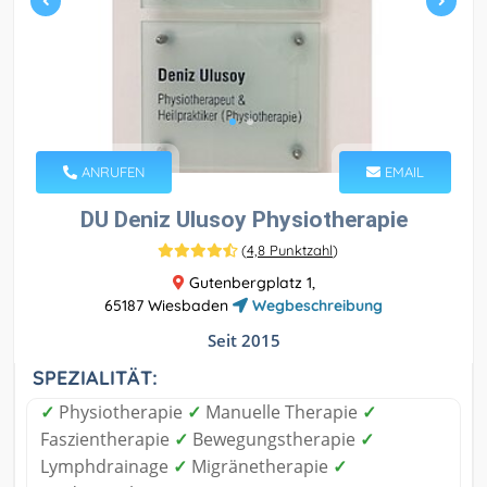
ANRUFEN
EMAIL
DU Deniz Ulusoy Physiotherapie
(
4,8 Punktzahl
)
Gutenbergplatz 1,
65187 Wiesbaden
Wegbeschreibung
Seit 2015
SPEZIALITÄT:
✓
Physiotherapie
✓
Manuelle Therapie
✓
Faszientherapie
✓
Bewegungstherapie
✓
Lymphdrainage
✓
Migränetherapie
✓