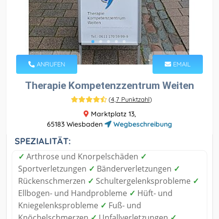
ANRUFEN
EMAIL
Therapie Kompetenzzentrum Weiten
(
4,7 Punktzahl
)
Marktplatz 13,
65183 Wiesbaden
Wegbeschreibung
SPEZIALITÄT:
✓
Arthrose und Knorpelschäden
✓
Sportverletzungen
✓
Bänderverletzungen
✓
Rückenschmerzen
✓
Schultergelenksprobleme
✓
Ellbogen- und Handprobleme
✓
Hüft- und
Kniegelenksprobleme
✓
Fuß- und
Knöchelschmerzen
✓
Unfallverletzungen
✓