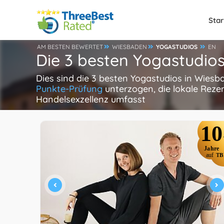
Star
AM BESTEN BEWERTET
WIESBADEN
YOGASTUDIOS
EN
Die 3 besten Yogastudio
Dies sind die 3 besten Yogastudios in Wies
Punkte-Prüfung
unterzogen, die lokale Reze
Handelsexzellenz umfasst
10
Jahre
auf
TB