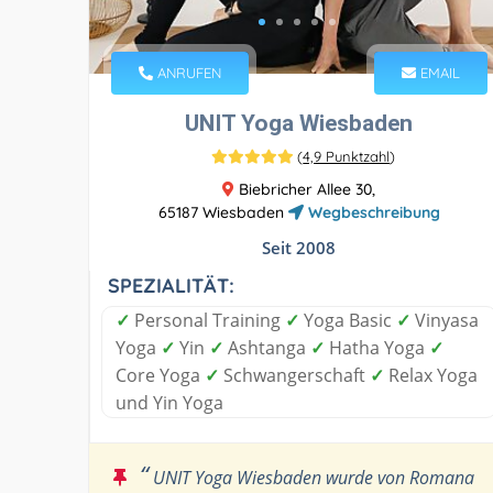
ANRUFEN
EMAIL
UNIT Yoga Wiesbaden
(
4,9 Punktzahl
)
Biebricher Allee 30,
65187 Wiesbaden
Wegbeschreibung
Seit 2008
SPEZIALITÄT:
✓
Personal Training
✓
Yoga Basic
✓
Vinyasa
Yoga
✓
Yin
✓
Ashtanga
✓
Hatha Yoga
✓
Core Yoga
✓
Schwangerschaft
✓
Relax Yoga
und Yin Yoga
“
UNIT Yoga Wiesbaden wurde von Romana