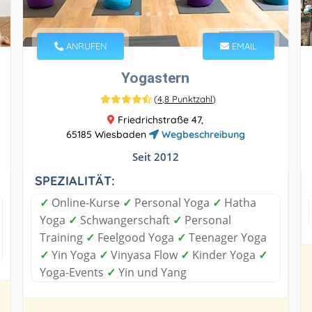
ANRUFEN
EMAIL
Yogastern
(
4,8 Punktzahl
)
Friedrichstraße 47,
65185 Wiesbaden
Wegbeschreibung
Seit 2012
SPEZIALITÄT:
✓
Online-Kurse
✓
Personal Yoga
✓
Hatha
Yoga
✓
Schwangerschaft
✓
Personal
Training
✓
Feelgood Yoga
✓
Teenager Yoga
✓
Yin Yoga
✓
Vinyasa Flow
✓
Kinder Yoga
✓
Yoga-Events
✓
Yin und Yang