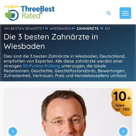
AM BESTEN BEWERTET
WIESBADEN
ZAHNÄRZTE
EN
Die 3 besten Zahnärzte in
Wiesbaden
Dies sind die 3 besten Zahnärzte in Wiesbaden, Deutschland,
empfohlen von Experten. Alle diese zahnärzte werden einer
strengen
50-Punkte-Prüfung
unterzogen, die lokale
Rezensionen, Geschichte, Geschäftsstandards, Bewertungen,
Zufriedenheit, Vertrauen, Preis und Handelsexzellenz umfasst
10
+
Jahre
auf
TBR