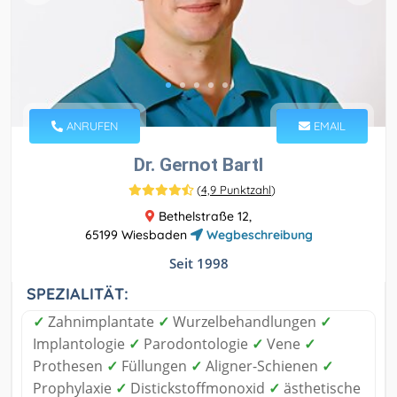
ANRUFEN
EMAIL
Dr. Gernot Bartl
(
4,9 Punktzahl
)
Bethelstraße 12,
65199 Wiesbaden
Wegbeschreibung
Seit 1998
SPEZIALITÄT:
✓
Zahnimplantate
✓
Wurzelbehandlungen
✓
Implantologie
✓
Parodontologie
✓
Vene
✓
Prothesen
✓
Füllungen
✓
Aligner-Schienen
✓
Prophylaxie
✓
Distickstoffmonoxid
✓
ästhetische