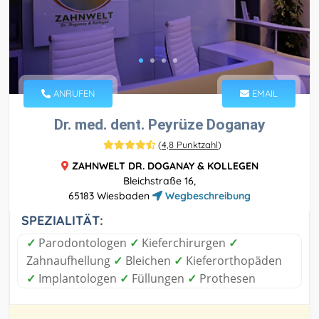
ANRUFEN
EMAIL
Dr. med. dent. Peyrüze Doganay
(
4,8 Punktzahl
)
ZAHNWELT DR. DOGANAY & KOLLEGEN
Bleichstraße 16,
65183 Wiesbaden
Wegbeschreibung
SPEZIALITÄT:
✓
Parodontologen
✓
Kieferchirurgen
✓
Zahnaufhellung
✓
Bleichen
✓
Kieferorthopäden
✓
Implantologen
✓
Füllungen
✓
Prothesen