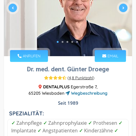
ANRUFEN
EMAIL
Dr. med. dent. Günter Droege
(
4,8 Punktzahl
)
DENTALPLUS
Egerstraße 7,
65205 Wiesbaden
Wegbeschreibung
Seit 1989
SPEZIALITÄT:
✓
Zahnpflege
✓
Zahnprophylaxie
✓
Prothesen
✓
Implantate
✓
Angstpatienten
✓
Kinderzähne
✓