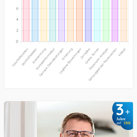
3
+
Jahre
auf
TBR