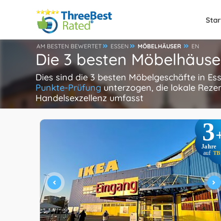
Star
AM BESTEN BEWERTET
ESSEN
MÖBELHÄUSER
EN
Die 3 besten Möbelhäuser
Dies sind die 3 besten Möbelgeschäfte in E
Punkte-Prüfung
unterzogen, die lokale Reze
Handelsexzellenz umfasst
3
Jahre
auf
TB