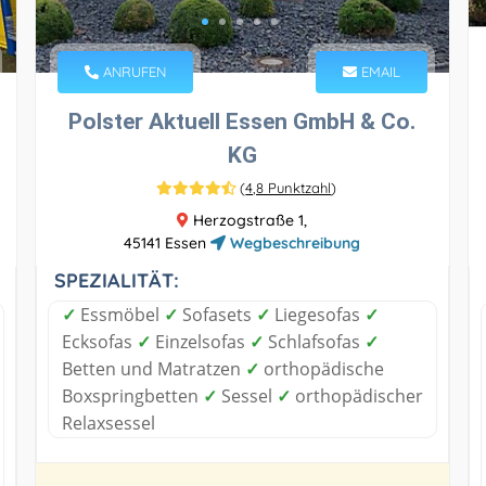
ANRUFEN
EMAIL
Polster Aktuell Essen GmbH & Co.
KG
(
4,8 Punktzahl
)
Herzogstraße 1,
45141 Essen
Wegbeschreibung
SPEZIALITÄT:
✓
Essmöbel
✓
Sofasets
✓
Liegesofas
✓
Ecksofas
✓
Einzelsofas
✓
Schlafsofas
✓
Betten und Matratzen
✓
orthopädische
Boxspringbetten
✓
Sessel
✓
orthopädischer
Relaxsessel