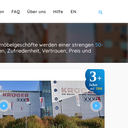
en
FAQ
Über uns
Hilfe
EN
e möbelgeschäfte werden einer strengen
50-
, Zufriedenheit, Vertrauen, Preis und
3
+
Jahre
auf
TBR