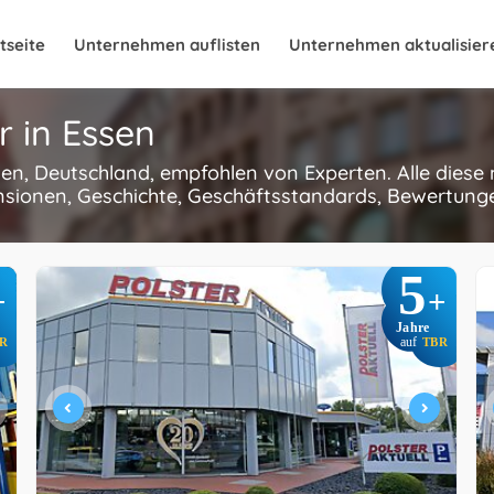
tseite
Unternehmen auflisten
Unternehmen aktualisier
 in Essen
ssen, Deutschland, empfohlen von Experten. Alle dies
nsionen, Geschichte, Geschäftsstandards, Bewertungen
5
+
+
Jahre
R
auf
TBR