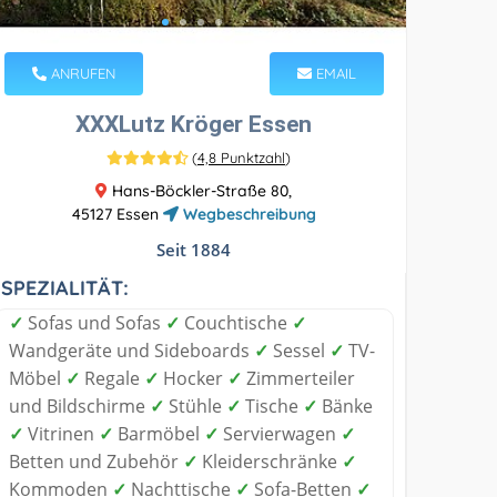
ANRUFEN
EMAIL
XXXLutz Kröger Essen
(
4,8 Punktzahl
)
Hans-Böckler-Straße 80,
45127 Essen
Wegbeschreibung
Seit 1884
SPEZIALITÄT:
✓
Sofas und Sofas
✓
Couchtische
✓
Wandgeräte und Sideboards
✓
Sessel
✓
TV-
Möbel
✓
Regale
✓
Hocker
✓
Zimmerteiler
und Bildschirme
✓
Stühle
✓
Tische
✓
Bänke
✓
Vitrinen
✓
Barmöbel
✓
Servierwagen
✓
Betten und Zubehör
✓
Kleiderschränke
✓
Kommoden
✓
Nachttische
✓
Sofa-Betten
✓