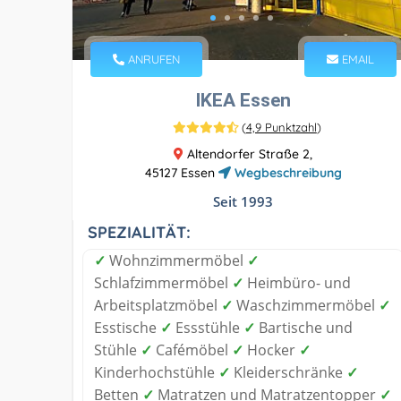
ANRUFEN
EMAIL
IKEA Essen
(
4,9 Punktzahl
)
Altendorfer Straße 2,
45127 Essen
Wegbeschreibung
Seit 1993
SPEZIALITÄT:
✓
Wohnzimmermöbel
✓
Schlafzimmermöbel
✓
Heimbüro- und
Arbeitsplatzmöbel
✓
Waschzimmermöbel
✓
Esstische
✓
Essstühle
✓
Bartische und
Stühle
✓
Cafémöbel
✓
Hocker
✓
Kinderhochstühle
✓
Kleiderschränke
✓
Betten
✓
Matratzen und Matratzentopper
✓