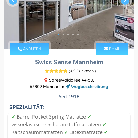
ANRUFEN
EMAIL
Swiss Sense Mannheim
(
4,9 Punktzahl
)
Spreewaldallee 44-50,
68309 Mannheim
Wegbeschreibung
Seit 1918
SPEZIALITÄT:
✓
Barrel Pocket Spring Matratze
✓
viskoelastische Schaumstoffmatratzen
✓
Kaltschaummatratzen
✓
Latexmatratze
✓