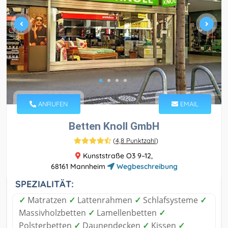
ANRUFEN
EMAIL
Betten Knoll GmbH
(
4,8 Punktzahl
)
Kunststraße O3 9–12,
68161 Mannheim
Wegbeschreibung
SPEZIALITÄT:
✓
Matratzen
✓
Lattenrahmen
✓
Schlafsysteme
✓
Massivholzbetten
✓
Lamellenbetten
✓
Polsterbetten
✓
Daunendecken
✓
Kissen
✓