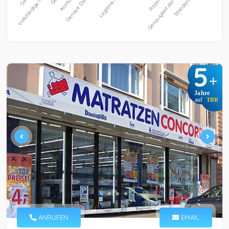
5
+
Jahre
auf
TBR
ANRUFEN
EMAIL