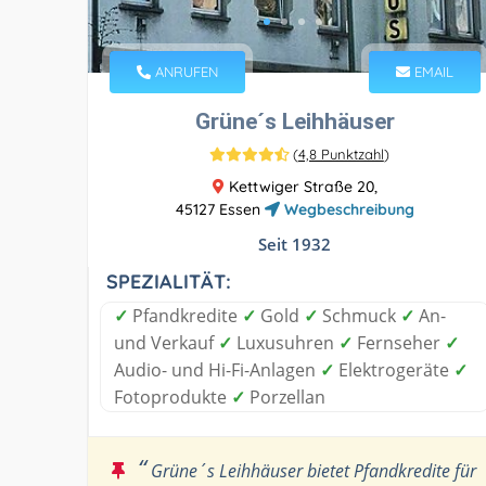
ANRUFEN
EMAIL
Grüne´s Leihhäuser
(
4,8 Punktzahl
)
Kettwiger Straße 20,
45127 Essen
Wegbeschreibung
Seit 1932
SPEZIALITÄT:
✓
Pfandkredite
✓
Gold
✓
Schmuck
✓
An-
und Verkauf
✓
Luxusuhren
✓
Fernseher
✓
Audio- und Hi-Fi-Anlagen
✓
Elektrogeräte
✓
Fotoprodukte
✓
Porzellan
“
Grüne´s Leihhäuser bietet Pfandkredite für