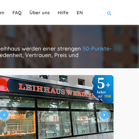
en
FAQ
Über uns
Hilfe
EN
 leihhaus werden einer strengen
50-Punkte-
edenheit, Vertrauen, Preis und
5
+
Jahre
auf
TBR