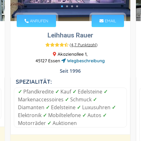
ANRUFEN
EMAIL
Leihhaus Rauer
(
4,7 Punktzahl
)
Akazienallee 1,
45127 Essen
Wegbeschreibung
Seit 1996
SPEZIALITÄT:
✓
Pfandkredite
✓
Kauf
✓
Edelsteine
✓
Markenaccessoires
✓
Schmuck
✓
Diamanten
✓
Edelsteine
✓
Luxusuhren
✓
Elektronik
✓
Mobiltelefone
✓
Autos
✓
Motorräder
✓
Auktionen