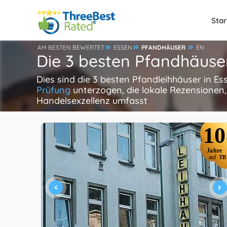
Star
AM BESTEN BEWERTET
ESSEN
PFANDHÄUSER
EN
Die 3 besten Pfandhäuser
Dies sind die 3 besten Pfandleihhäuser in E
Prüfung
unterzogen, die lokale Rezensionen,
Handelsexzellenz umfasst
10
Jahre
auf
TB