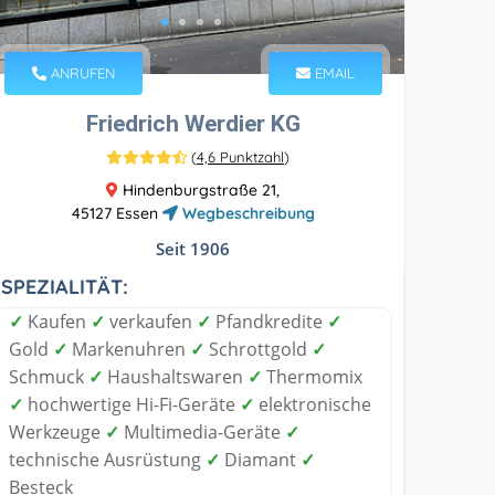
ANRUFEN
EMAIL
Friedrich Werdier KG
(
4,6 Punktzahl
)
Hindenburgstraße 21,
45127 Essen
Wegbeschreibung
Seit 1906
SPEZIALITÄT:
✓
Kaufen
✓
verkaufen
✓
Pfandkredite
✓
Gold
✓
Markenuhren
✓
Schrottgold
✓
Schmuck
✓
Haushaltswaren
✓
Thermomix
✓
hochwertige Hi-Fi-Geräte
✓
elektronische
Werkzeuge
✓
Multimedia-Geräte
✓
technische Ausrüstung
✓
Diamant
✓
Besteck