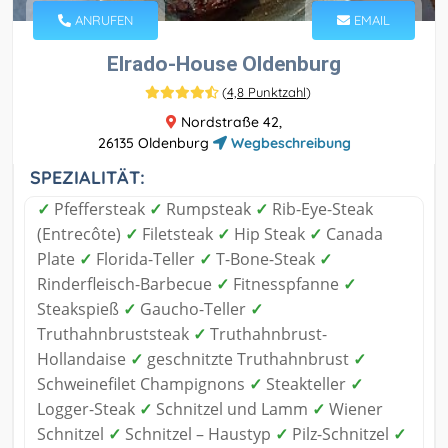
ANRUFEN
EMAIL
Elrado-House Oldenburg
(
4,8 Punktzahl
)
Nordstraße 42,
26135 Oldenburg
Wegbeschreibung
SPEZIALITÄT:
✓
Pfeffersteak
✓
Rumpsteak
✓
Rib-Eye-Steak
(Entrecôte)
✓
Filetsteak
✓
Hip Steak
✓
Canada
Plate
✓
Florida-Teller
✓
T-Bone-Steak
✓
Rinderfleisch-Barbecue
✓
Fitnesspfanne
✓
Steakspieß
✓
Gaucho-Teller
✓
Truthahnbruststeak
✓
Truthahnbrust-
Hollandaise
✓
geschnitzte Truthahnbrust
✓
Schweinefilet Champignons
✓
Steakteller
✓
Logger-Steak
✓
Schnitzel und Lamm
✓
Wiener
Schnitzel
✓
Schnitzel – Haustyp
✓
Pilz-Schnitzel
✓