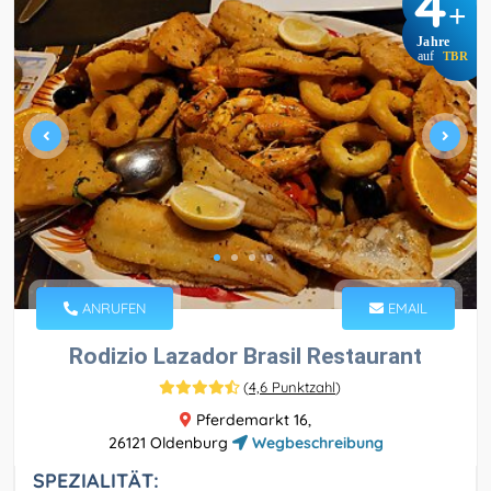
4
+
Jahre
auf
TBR
ANRUFEN
EMAIL
Rodizio Lazador Brasil Restaurant
(
4,6 Punktzahl
)
Pferdemarkt 16,
26121 Oldenburg
Wegbeschreibung
SPEZIALITÄT: