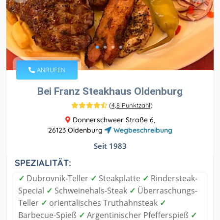
ANRUFEN
Bei Franz Steakhaus Oldenburg
(
4,8 Punktzahl
)
Donnerschweer Straße 6,
26123 Oldenburg
Wegbeschreibung
Seit 1983
SPEZIALITÄT:
✓
Dubrovnik-Teller
✓
Steakplatte
✓
Rindersteak-
Special
✓
Schweinehals-Steak
✓
Überraschungs-
Teller
✓
orientalisches Truthahnsteak
✓
Barbecue-Spieß
✓
Argentinischer Pfefferspieß
✓