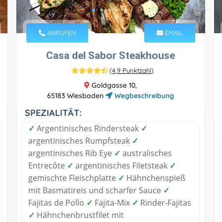
ANRUFEN
EMAIL
Casa del Sabor Steakhouse
(
4,9 Punktzahl
)
Goldgasse 10,
65183 Wiesbaden
Wegbeschreibung
SPEZIALITÄT:
✓
Argentinisches Rindersteak
✓
argentinisches Rumpfsteak
✓
argentinisches Rib Eye
✓
australisches
Entrecôte
✓
argentinisches Filetsteak
✓
gemischte Fleischplatte
✓
Hähnchenspieß
mit Basmatireis und scharfer Sauce
✓
Fajitas de Pollo
✓
Fajita-Mix
✓
Rinder-Fajitas
✓
Hähnchenbrustfilet mit