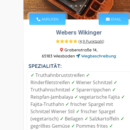
ANRUFEN
EMAIL
Webers Wikinger
(
4,9 Punktzahl
)
Grabenstraße 14,
65183 Wiesbaden
Wegbeschreibung
SPEZIALITÄT:
✓
Truthahnbruststreifen
✓
Rinderfiletstreifen
✓
Wiener Schnitzel
✓
Truthahnschnitzel
✓
Sparerrippchen
✓
Reispfan-Jambalaya
✓
vegetarische Fajita
✓
Fajita-Truthahn
✓
frischer Spargel mit
Schnitzel Wiener Stil
✓
frischer Spargel
(vegetarisch)
✓
Beilagen
✓
Salzkartoffeln
✓
gegrilltes Gemüse
✓
Pommes frites
✓