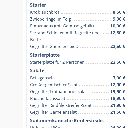
Starter
Knoblauchbrot
8,50 €
Zwiebelringe im Teig
9,90 €
Empanadas (mit Gemüse gefüllt)
10,90 €
Serrano-Schinken mit Baguette und 
12,50 €
Butter
Gegrillter Garnelenspieß
22,50 €
Starterplatte
Starterplatte für 2 Personen
22,50 €
Salate
Beilagensalat
7,90 €
Großer gemischter Salat
12,90 €
Gegrillter Truthahnbrustsalat
19,50 €
Räucherlachssalat
18,90 €
Gegrillter Rindfiletstreifen-Salat
21,90 €
Gegrillter Garnelensalat
21,50 €
Südamerikanische Rindersteaks
Hüftsteak 180g
26,90 €