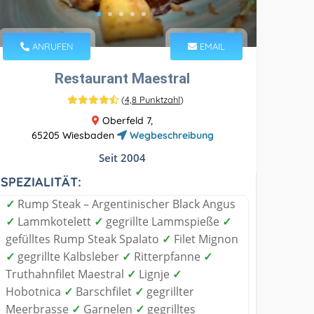
ANRUFEN
EMAIL
Restaurant Maestral
(
4,8 Punktzahl
)
Oberfeld 7,
65205 Wiesbaden
Wegbeschreibung
Seit 2004
SPEZIALITÄT:
✓
Rump Steak – Argentinischer Black Angus
✓
Lammkotelett
✓
gegrillte Lammspieße
✓
gefülltes Rump Steak Spalato
✓
Filet Mignon
✓
gegrillte Kalbsleber
✓
Ritterpfanne
✓
Truthahnfilet Maestral
✓
Lignje
✓
Hobotnica
✓
Barschfilet
✓
gegrillter
Meerbrasse
✓
Garnelen
✓
gegrilltes