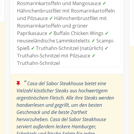
Rosmarinkartoffeln und Mangosauce
✓
Hähnchenbrustfilet mit Rosmarinkartoffeln
und Pilzsauce
✓
Hähnchenbrustfilet mit
Rosmarinkartoffeln und grüner
Paprikasauce
✓
Buffalo Chicken Wings
✓
neuseeländische Lammkoteletts
✓
Scampi-
Spieß
✓
Truthahn-Schnitzel (natürlich)
✓
Truthahn-Schnitzel mit Pilzsauce
✓
Truthahn-Schnitzel
“
Casa del Sabor Steakhouse bietet eine
Vielzahl köstlicher Steaks aus hochwertigem
argentinischem Fleisch. Alle ihre Steaks werden
handverlesen und gegrillt, um den besten
Geschmack und die beste Zartheit
hervorzuheben. Casa del Sabor Steakhouse
serviert außerdem leckere Hamburger,
Schnitzels und frische Salate für jeden