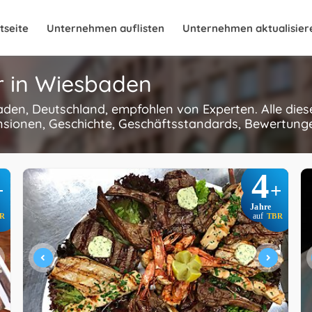
tseite
Unternehmen auflisten
Unternehmen aktualisier
r in Wiesbaden
baden, Deutschland, empfohlen von Experten. Alle di
nsionen, Geschichte, Geschäftsstandards, Bewertungen
4
+
+
Jahre
R
auf
TBR