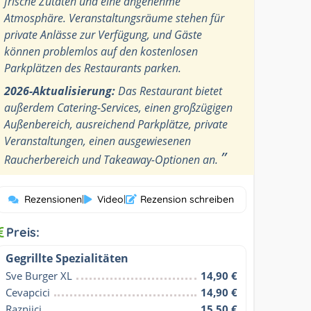
frische Zutaten und eine angenehme
Atmosphäre. Veranstaltungsräume stehen für
private Anlässe zur Verfügung, und Gäste
können problemlos auf den kostenlosen
Parkplätzen des Restaurants parken.
2026-Aktualisierung:
Das Restaurant bietet
außerdem Catering-Services, einen großzügigen
Außenbereich, ausreichend Parkplätze, private
Veranstaltungen, einen ausgewiesenen
”
Raucherbereich und Takeaway-Optionen an.
Rezensionen
|
Video
|
Rezension schreiben
Preis:
Gegrillte Spezialitäten
Sve Burger XL
14,90 €
Cevapcici
14,90 €
Raznjici
15,50 €