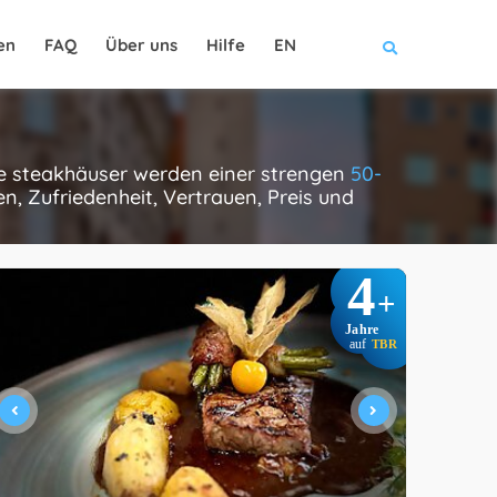
en
FAQ
Über uns
Hilfe
EN
ese steakhäuser werden einer strengen
50-
, Zufriedenheit, Vertrauen, Preis und
4
+
Jahre
auf
TBR