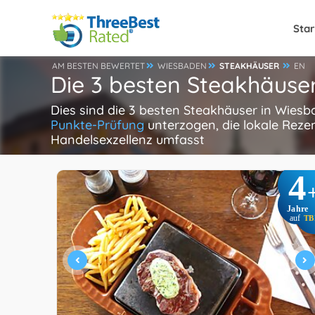
Star
AM BESTEN BEWERTET
WIESBADEN
STEAKHÄUSER
EN
Die 3 besten Steakhäuse
Dies sind die 3 besten Steakhäuser in Wies
Punkte-Prüfung
unterzogen, die lokale Reze
Handelsexzellenz umfasst
4
Jahre
auf
TB