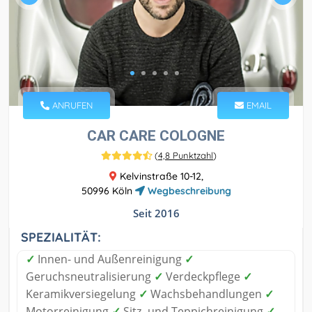
ANRUFEN
EMAIL
CAR CARE COLOGNE
(
4,8 Punktzahl
)
Kelvinstraße 10-12,
50996 Köln
Wegbeschreibung
Seit 2016
SPEZIALITÄT:
✓
Innen- und Außenreinigung
✓
Geruchsneutralisierung
✓
Verdeckpflege
✓
Keramikversiegelung
✓
Wachsbehandlungen
✓
Motorreinigung
✓
Sitz- und Teppichreinigung
✓