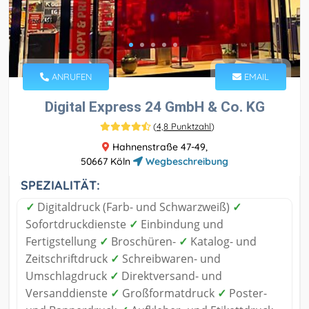
ANRUFEN
EMAIL
Digital Express 24 GmbH & Co. KG
(
4,8 Punktzahl
)
Hahnenstraße 47-49,
50667 Köln
Wegbeschreibung
SPEZIALITÄT:
✓
Digitaldruck (Farb- und Schwarzweiß)
✓
Sofortdruckdienste
✓
Einbindung und
Fertigstellung
✓
Broschüren-
✓
Katalog- und
Zeitschriftdruck
✓
Schreibwaren- und
Umschlagdruck
✓
Direktversand- und
Versanddienste
✓
Großformatdruck
✓
Poster-