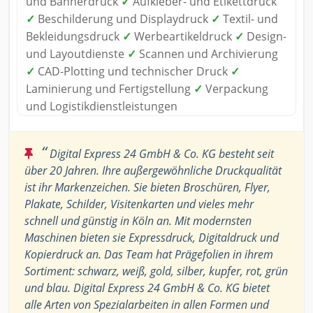
und Bannerdruck
✓
Aufkleber- und Etikettdruck
✓
Beschilderung und Displaydruck
✓
Textil- und
Bekleidungsdruck
✓
Werbeartikeldruck
✓
Design-
und Layoutdienste
✓
Scannen und Archivierung
✓
CAD-Plotting und technischer Druck
✓
Laminierung und Fertigstellung
✓
Verpackung
und Logistikdienstleistungen
“
Digital Express 24 GmbH & Co. KG besteht seit
über 20 Jahren. Ihre außergewöhnliche Druckqualität
ist ihr Markenzeichen. Sie bieten Broschüren, Flyer,
Plakate, Schilder, Visitenkarten und vieles mehr
schnell und günstig in Köln an. Mit modernsten
Maschinen bieten sie Expressdruck, Digitaldruck und
Kopierdruck an. Das Team hat Prägefolien in ihrem
Sortiment: schwarz, weiß, gold, silber, kupfer, rot, grün
und blau. Digital Express 24 GmbH & Co. KG bietet
alle Arten von Spezialarbeiten in allen Formen und