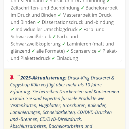
und Klebeband
✓
Spiral- und Drahtbindung
✓
Zeitschriften- und Buchbindung
✓
Bachelorarbeit
im Druck und Binden
✓
Masterarbeit im Druck
und Binden
✓
Dissertationsdruck und -bindung
✓
Individueller Umschlagdruck
✓
Farb- und
Schwarzweißdruck
✓
Farb- und
Schwarzweißkopierung
✓
Laminieren (matt und
glänzend
✓
alle Formate)
✓
Scanservice
✓
Plakat-
und Plakettedruck
✓
Einladung
“
2025-Aktualisierung:
Druck-King Druckerei &
Copyshop Köln verfügt über mehr als 10 Jahre
Erfahrung. Sie betreiben Druckereien und Kopierereien
in Köln. Sie sind Experten für viele Produkte wie
Visitenkarten, Flugblätter, Broschüren, Kalender,
Laminierungen, Schneidarbeiten, CD/DVD-Drucken
und -Brennen, CD/DVD-Direktdruck,
Abschlussarbeiten, Bachelorarbeiten und