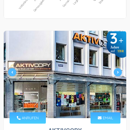
3
+
Jahre
auf
TBR
ANRUFEN
EMAIL