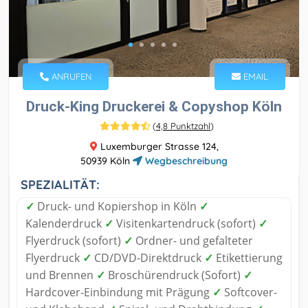
ANRUFEN
EMAIL
Druck-King Druckerei & Copyshop Köln
(
4,8 Punktzahl
)
Luxemburger Strasse 124,
50939 Köln
Wegbeschreibung
SPEZIALITÄT:
✓
Druck- und Kopiershop in Köln
✓
Kalenderdruck
✓
Visitenkartendruck (sofort)
✓
Flyerdruck (sofort)
✓
Ordner- und gefalteter
Flyerdruck
✓
CD/DVD-Direktdruck
✓
Etikettierung
und Brennen
✓
Broschürendruck (Sofort)
✓
Hardcover-Einbindung mit Prägung
✓
Softcover-