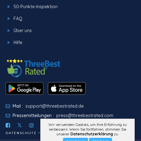
50-Punkte-Inspektion
FAQ
Über uns
Hilfe
Mail :
support@threebestrated.de
Pressemitteilungen :
press@threebestrated.com
Wir verwenden Cookies, um Ihre Erfahrung zu
verbessern. Wenn Sie fortfahren, stimmen Sie
DATENSCHUTZ
ALLGEMEINE GESCHÄFTSBEDINGUNGEN
unserer
Datenschutzerklärung
zu.