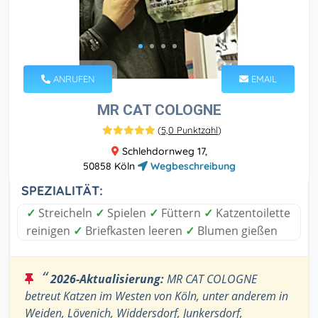
ANRUFEN
EMAIL
MR CAT COLOGNE
(
5,0 Punktzahl
)
Schlehdornweg 17,
50858 Köln
Wegbeschreibung
SPEZIALITÄT:
✓
Streicheln
✓
Spielen
✓
Füttern
✓
Katzentoilette
reinigen
✓
Briefkasten leeren
✓
Blumen gießen
“
2026-Aktualisierung:
MR CAT COLOGNE
betreut Katzen im Westen von Köln, unter anderem in
Weiden, Lövenich, Widdersdorf, Junkersdorf,