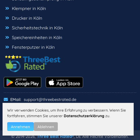
Klempner in Köln
Drucker in Köln
Sicherheitstechnik in Köln
Speichereinheiten in Köln
Fensterputzer in Köln
EMail:
support@threebestrated.de
Wir verwenden Cookies, um Ihre Erfahrung zu verbessern. Wenn Sie
fortfahren, stimmen Sie unserer
Datenschutzerklärung
zu.
IMPRESSUM
DATENSCHUTZ
ALLGEMEINE GESCHÄFTSBEDINGUNGEN
Annehmen
Ablehnen
© 2014-2026,
Three Best Rated®
, DE Alle Rechte Vorbehalten.