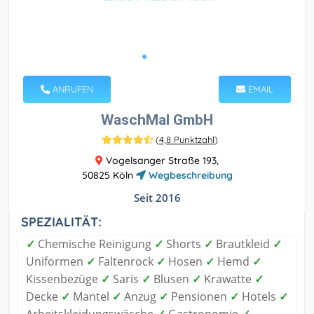
ANRUFEN
EMAIL
WaschMal GmbH
(
4,8 Punktzahl
)
Vogelsanger Straße 193,
50825 Köln
Wegbeschreibung
Seit 2016
SPEZIALITÄT:
✓
Chemische Reinigung
✓
Shorts
✓
Brautkleid
✓
Uniformen
✓
Faltenrock
✓
Hosen
✓
Hemd
✓
Kissenbezüge
✓
Saris
✓
Blusen
✓
Krawatte
✓
Decke
✓
Mantel
✓
Anzug
✓
Pensionen
✓
Hotels
✓