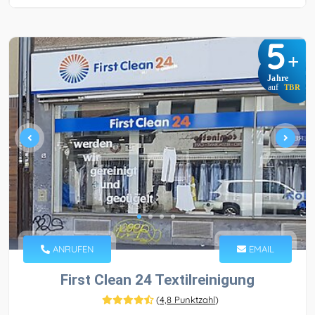
5
+
Jahre
auf
TBR
ANRUFEN
EMAIL
First Clean 24 Textilreinigung
(
4,8 Punktzahl
)