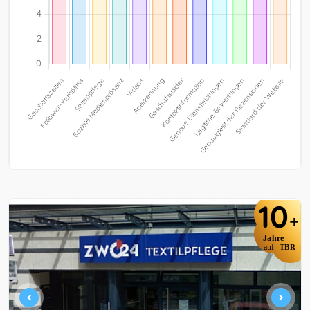
10
+
Jahre
auf
TBR